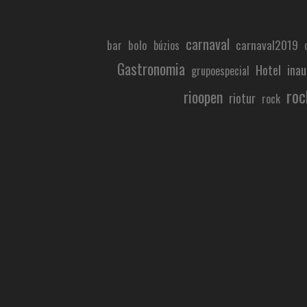
carnaval
carnaval2019
bar
bolo
búzios
Gastronomia
Hotel
ina
grupoespecial
roc
rioopen
riotur
rock