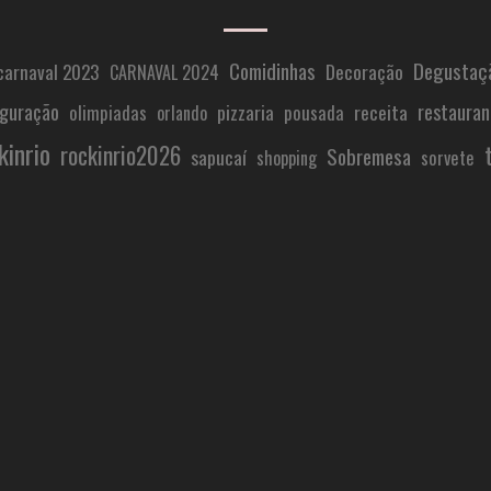
Comidinhas
Degustaç
carnaval 2023
Decoração
CARNAVAL 2024
uguração
restauran
pizzaria
receita
olimpiadas
pousada
orlando
kinrio
rockinrio2026
Sobremesa
sapucaí
sorvete
shopping