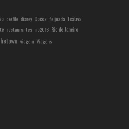
ão
Doces
festival
feijoada
desfile
disney
te
Rio de Janeiro
restaurantes
rio2016
thetown
viagem
Viagens