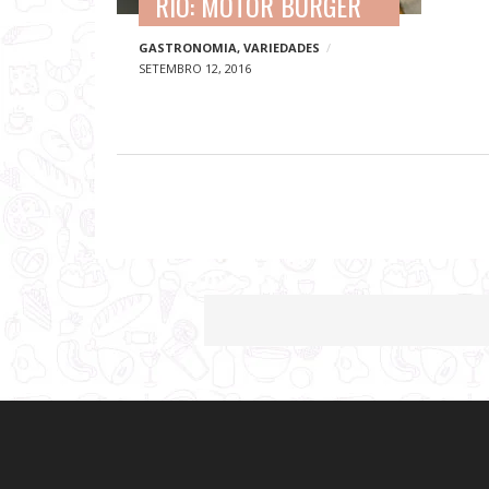
RIO: MOTOR BURGER
a
GASTRONOMIA
,
VARIEDADES
s
SETEMBRO 12, 2016