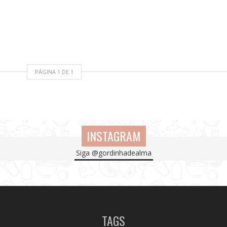
PÁGINA
1
DE
1
INSTAGRAM
Instagram did not return a 200.
Siga
@gordinhadealma
TAGS