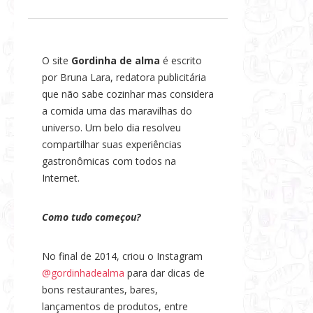
s
e
N
O site
Gordinha de alma
é escrito
o
por Bruna Lara, redatora publicitária
t
que não sabe cozinhar mas considera
í
a comida uma das maravilhas do
c
universo. Um belo dia resolveu
i
compartilhar suas experiências
a
gastronômicas com todos na
s
Internet.
Como tudo começou?
No final de 2014, criou o Instagram
@gordinhadealma
para dar dicas de
bons restaurantes, bares,
lançamentos de produtos, entre