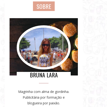
G
SOBRE
a
s
t
r
o
n
o
m
i
a
,
BRUNA LARA
V
i
a
Magrinha com alma de gordinha.
g
Publicitária por formação e
e
blogueira por paixão.
n