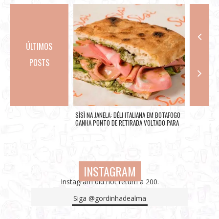
ÚLTIMOS
POSTS
A LANÇA FESTIVAL DE SOPAS
SÌSÌ NA JANELA: DÉLI ITALIANA EM BOTAFOGO
FALTA UM M
MAIS FRIAS NA LAPA
GANHA PONTO DE RETIRADA VOLTADO PARA
ARTISTAS 
RUA
EXPECTATI
CIDADE DO
RECEBER O
INSTAGRAM
Instagram did not return a 200.
Siga
@gordinhadealma