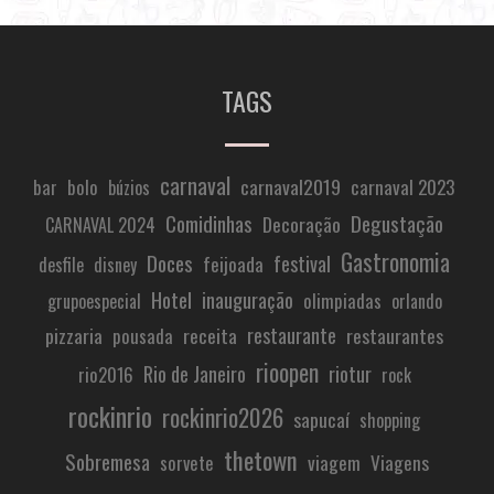
TAGS
carnaval
carnaval2019
carnaval 2023
bar
bolo
búzios
Comidinhas
Degustação
Decoração
CARNAVAL 2024
Gastronomia
Doces
festival
feijoada
desfile
disney
Hotel
inauguração
olimpiadas
grupoespecial
orlando
restaurante
pizzaria
receita
restaurantes
pousada
rioopen
Rio de Janeiro
riotur
rio2016
rock
rockinrio
rockinrio2026
sapucaí
shopping
thetown
Sobremesa
viagem
Viagens
sorvete