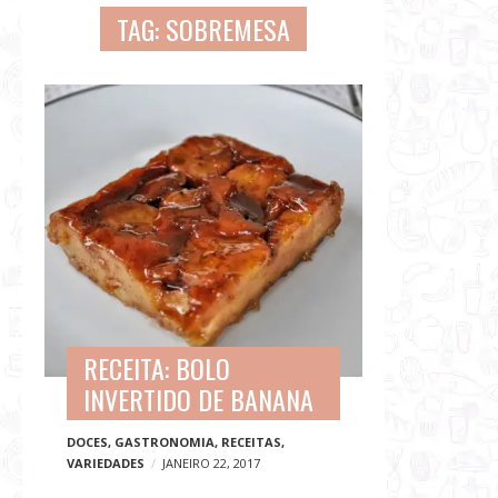
G
TAG:
SOBREMESA
a
s
t
B
r
l
o
o
n
g
o
p
m
o
i
s
a
t
,
s
V
RECEITA: BOLO
i
INVERTIDO DE BANANA
a
g
DOCES
,
GASTRONOMIA
,
RECEITAS
,
e
VARIEDADES
JANEIRO 22, 2017
n