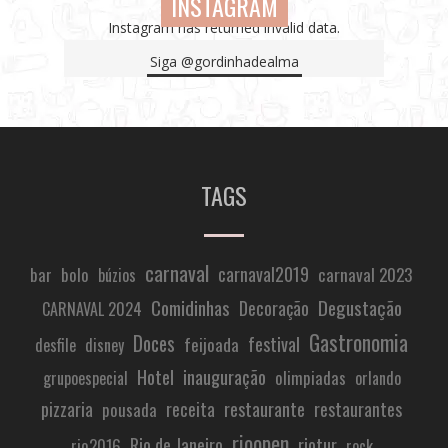
INSTAGRAM
Instagram has returned invalid data.
Siga
@gordinhadealma
TAGS
carnaval
carnaval2019
carnaval 2023
bar
bolo
búzios
Comidinhas
Degustação
Decoração
CARNAVAL 2024
Gastronomia
Doces
festival
feijoada
desfile
disney
Hotel
inauguração
olimpiadas
grupoespecial
orlando
restaurante
pizzaria
receita
restaurantes
pousada
rioopen
Rio de Janeiro
riotur
rio2016
rock