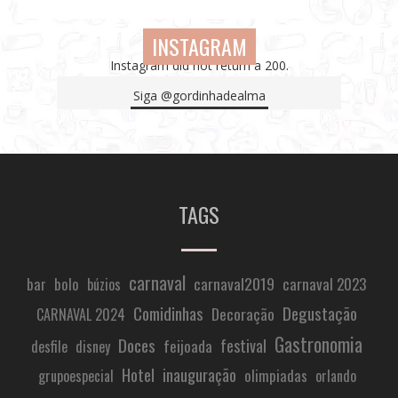
INSTAGRAM
Instagram did not return a 200.
Siga
@gordinhadealma
TAGS
carnaval
carnaval2019
carnaval 2023
bar
bolo
búzios
Comidinhas
Degustação
Decoração
CARNAVAL 2024
Gastronomia
Doces
festival
feijoada
desfile
disney
Hotel
inauguração
olimpiadas
grupoespecial
orlando