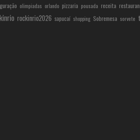
uguração
restauran
pizzaria
receita
olimpiadas
pousada
orlando
kinrio
rockinrio2026
Sobremesa
sapucaí
sorvete
shopping