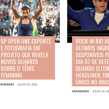
SP OPEN UNE ESPORTE
ROCK IN RIO 
E FOTOGRAFIA EM
ÚLTIMOS INGR
PROJETO QUE REVELA
DISPONÍVEIS P
NOVOS OLHARES
DIA 07 DE SET
SOBRE O TÊNIS
QUANDO ELTON
FEMININO
HEADLINER, E
ÚNICO NO BRA
ARIEDADES
JULHO 22, 2026
VARIEDADES
JULHO 20, 2