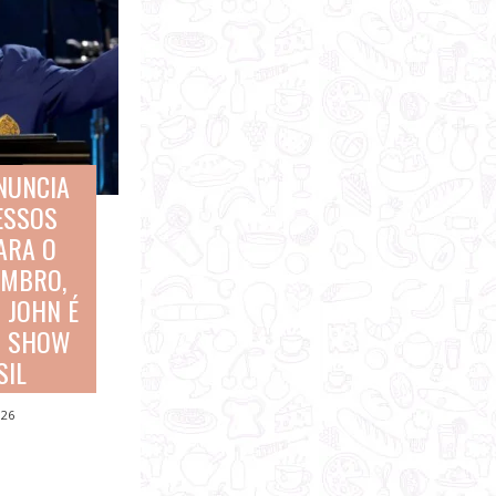
ANUNCIA
ESSOS
ARA O
EMBRO,
 JOHN É
M SHOW
SIL
026