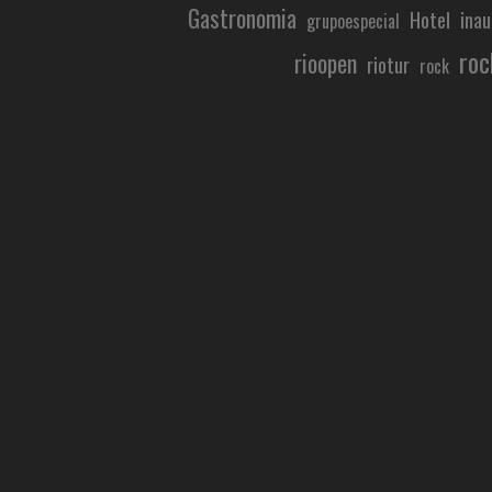
Gastronomia
Hotel
ina
s
grupoespecial
roc
rioopen
riotur
rock