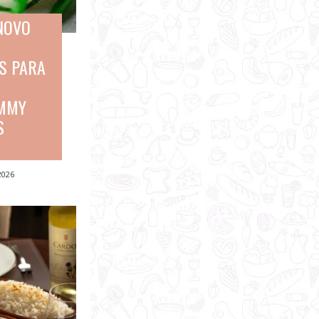
NOVO
S PARA
IMMY
S
2026