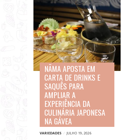
NÃMA APOSTA EM
CARTA DE DRINKS E
SAQUÊS PARA
AMPLIAR A
EXPERIÊNCIA DA
CULINÁRIA JAPONESA
NA GÁVEA
VARIEDADES
JULHO 19, 2026