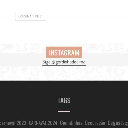
PÁGINA
1
DE
7
INSTAGRAM
Instagram did not return a 200.
Siga
@gordinhadealma
TAGS
Comidinhas
Degustaç
carnaval 2023
Decoração
CARNAVAL 2024