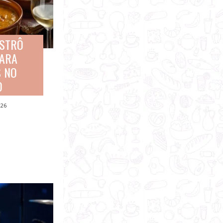
ASTRÔ
PARA
S NO
O
026