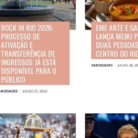
ROCK IN RIO 2026:
EME ARTE E G
PROCESSO DE
LANÇA MENU 
ATIVAÇÃO E
DUAS PESSOA
TRANSFERÊNCIA DE
CENTRO DO RI
INGRESSOS JÁ ESTÁ
VARIEDADES
JULHO 28, 2
DISPONÍVEL PARA O
PÚBLICO
ARIEDADES
JULHO 31, 2026