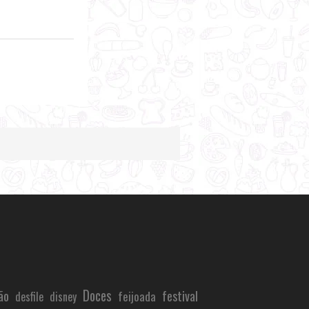
ão
Doces
festival
feijoada
desfile
disney