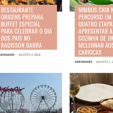
RESTAURANTE
NIMBUS CRIA 
ORIGENS PREPARA
PERCURSO EM
BUFFET ESPECIAL
QUATRO ETAPA
PARA CELEBRAR O DIA
APRESENTAR A
DOS PAIS NO
COZINHA DE J
RADISSON BARRA
MCLENNAN AO
CARIOCAS
ARIEDADES
AGOSTO 2, 2026
VARIEDADES
AGOSTO 1, 