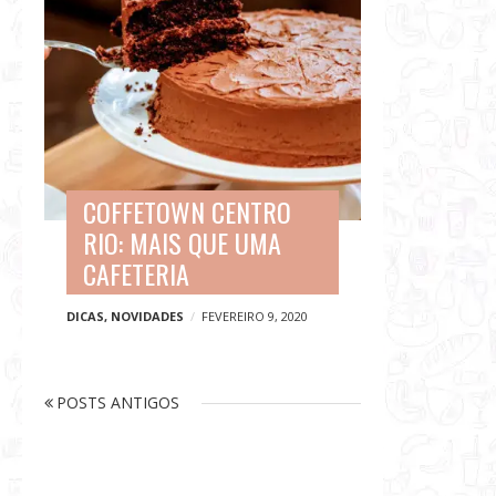
COFFETOWN CENTRO
RIO: MAIS QUE UMA
CAFETERIA
DICAS
,
NOVIDADES
FEVEREIRO 9, 2020
N
P
POSTS ANTIGOS
a
O
v
S
e
T