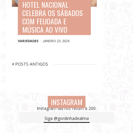
HOTEL NACIONAL
CELEBRA OS SÁBADOS
COM FEIJOADA E
MÚSICA AO VIVO
VARIEDADES
JANEIRO 23, 2026
N
P
POSTS ANTIGOS
a
O
v
S
e
T
g
a
S
INSTAGRAM
ç
A
Instagram did not return a 200.
ã
N
o
Siga
@gordinhadealma
T
p
I
o