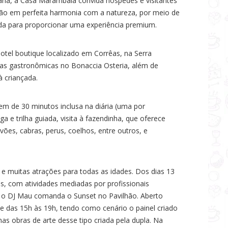
ria, a Casa Marambaia convida hóspedes e visitantes
erão em perfeita harmonia com a natureza, por meio de
a para proporcionar uma experiência premium.
otel boutique localizado em Corrêas, na Serra
ias gastronômicas no Bonaccia Osteria, além de
à criançada.
 de 30 minutos inclusa na diária (uma por
e trilha guiada, visita à fazendinha, que oferece
es, cabras, perus, coelhos, entre outros, e
e muitas atrações para todas as idades. Dos dias 13
as, com atividades mediadas por profissionais
l, o DJ Mau comanda o Sunset no Pavilhão. Aberto
 das 15h às 19h, tendo como cenário o painel criado
as obras de arte desse tipo criada pela dupla. Na