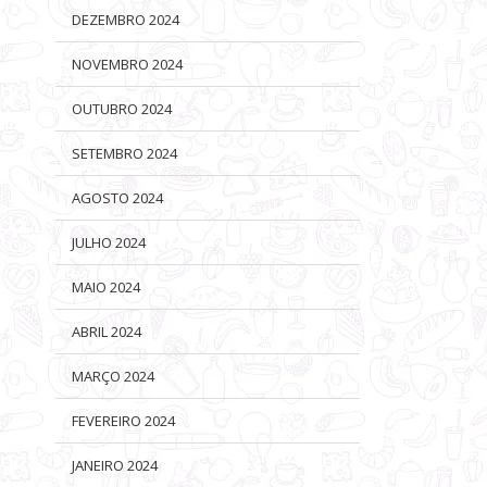
DEZEMBRO 2024
NOVEMBRO 2024
OUTUBRO 2024
SETEMBRO 2024
AGOSTO 2024
JULHO 2024
MAIO 2024
ABRIL 2024
MARÇO 2024
FEVEREIRO 2024
CAFÉ
ROCK IN RIO 2026: ÁREA VIP
DOM CASERO: ARTE DE
COM GASTRONOMIA EXCLUSIVA
SURPREENDER E ENCANTAR COM
JANEIRO 2024
CHEF HEAVEN DELHAYE BY GSH E
SEUS BISCOITOS FINOS E