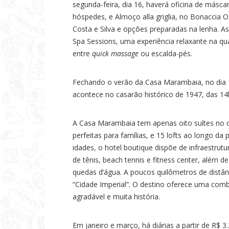
segunda-feira, dia 16, haverá oficina de másca
hóspedes, e Almoço alla griglia, no Bonaccia 
Costa e Silva e opções preparadas na lenha. 
Spa Sessions, uma experiência relaxante na q
entre
quick massage
ou escalda-pés.
Fechando o verão da Casa Marambaia, no dia 
acontece no casarão histórico de 1947, das 14
A Casa Marambaia tem apenas oito suítes no cas
perfeitas para famílias, e 15 lofts ao longo d
idades, o hotel boutique dispõe de infraestrutu
de tênis, beach tennis e fitness center, além de
quedas d’água. A poucos quilômetros de distân
“Cidade Imperial”. O destino oferece uma combi
agradável e muita história.
Em janeiro e março, há diárias a partir de R$ 3