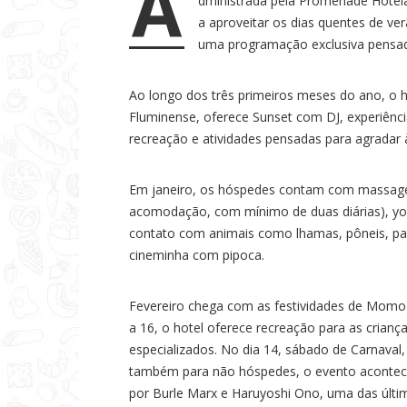
A
dministrada pela Promenade Hotela
a
a aproveitar os dias quentes de v
s
uma programação exclusiva pensad
Ao longo dos três primeiros meses do ano, o h
Fluminense, oferece Sunset com DJ, experiênc
recreação e atividades pensadas para agradar 
Em janeiro, os hóspedes contam com massagem
acomodação, com mínimo de duas diárias), yoga 
contato com animais como lhamas, pôneis, pavõ
cineminha com pipoca.
Fevereiro chega com as festividades de Momo 
a 16, o hotel oferece recreação para as crianç
especializados. No dia 14, sábado de Carnava
também para não hóspedes, o evento acontece
por Burle Marx e Haruyoshi Ono, uma das últim