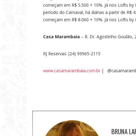
começam em R$ 5.500 + 10%. Já nos Lofts by M
período do Carnaval, há diárias a partir de R$ 
começam em R$ 8.060 + 10%. Já nos Lofts by 
Casa Marambaia
– R. Dr. Agostinho Goulão,
RJ Reservas: (24) 99965-2115
www.casamarambaia.com.br
| @casamaram
S
BRUNA LA
o