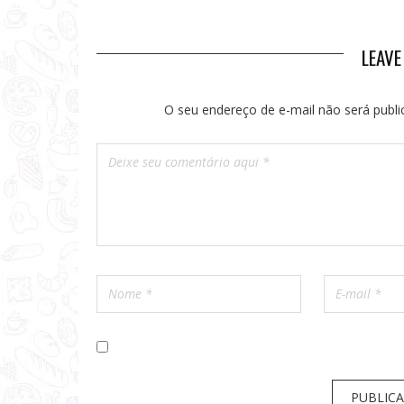
E VINHOS
SERVIÇOS OFICIAIS: TREM
EXPRESSO THE TOWN E ÔNIBUS
THE TOWN EXPRESS
LEAV
O seu endereço de e-mail não será publi