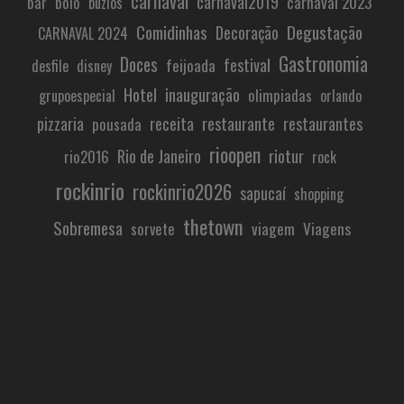
carnaval
carnaval2019
carnaval 2023
bar
bolo
búzios
Comidinhas
Degustação
Decoração
CARNAVAL 2024
Gastronomia
Doces
festival
feijoada
desfile
disney
Hotel
inauguração
olimpiadas
grupoespecial
orlando
restaurante
pizzaria
receita
restaurantes
pousada
rioopen
Rio de Janeiro
riotur
rio2016
rock
rockinrio
rockinrio2026
sapucaí
shopping
thetown
Sobremesa
viagem
Viagens
sorvete