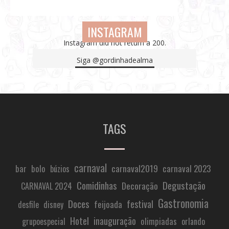
INSTAGRAM
Instagram did not return a 200.
Siga
@gordinhadealma
TAGS
carnaval
carnaval2019
carnaval 2023
bar
bolo
búzios
Comidinhas
Degustação
Decoração
CARNAVAL 2024
Gastronomia
Doces
festival
feijoada
desfile
disney
Hotel
inauguração
olimpiadas
grupoespecial
orlando