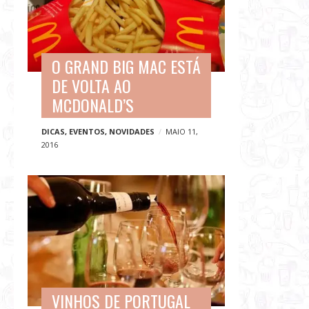
O GRAND BIG MAC ESTÁ
DE VOLTA AO
MCDONALD’S
DICAS
,
EVENTOS
,
NOVIDADES
MAIO 11,
2016
VINHOS DE PORTUGAL