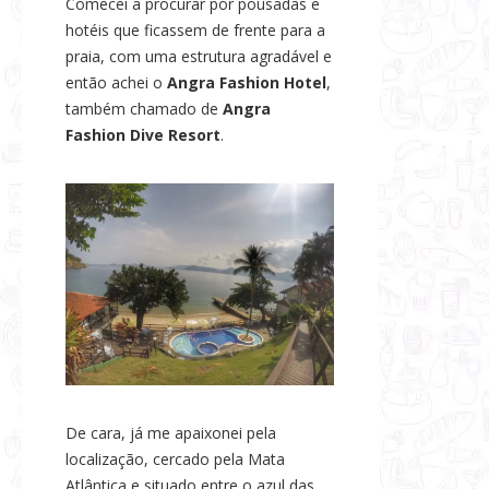
Comecei a procurar por pousadas e
s
hotéis que ficassem de frente para a
e
praia, com uma estrutura agradável e
N
então achei o
Angra Fashion Hotel
,
o
também chamado de
Angra
t
Fashion Dive Resort
.
í
c
i
a
s
De cara, já me apaixonei pela
localização, cercado pela Mata
Atlântica e situado entre o azul das