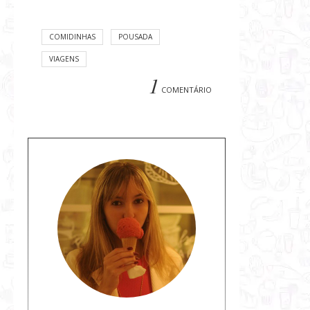
COMIDINHAS
POUSADA
VIAGENS
1
COMENTÁRIO
S
o
b
r
e
a
a
u
t