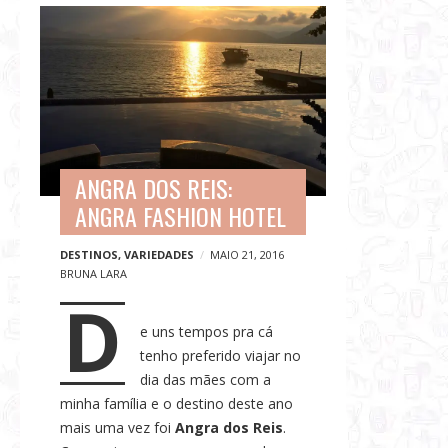
G
B
a
l
s
o
t
g
r
p
o
o
n
s
o
ANGRA DOS REIS:
t
m
ANGRA FASHION HOTEL
s
i
DESTINOS
,
VARIEDADES
MAIO 21, 2016
a
BRUNA LARA
,
D
V
e uns tempos pra cá
i
tenho preferido viajar no
a
dia das mães com a
g
minha família e o destino deste ano
e
mais uma vez foi
Angra dos Reis
.
n