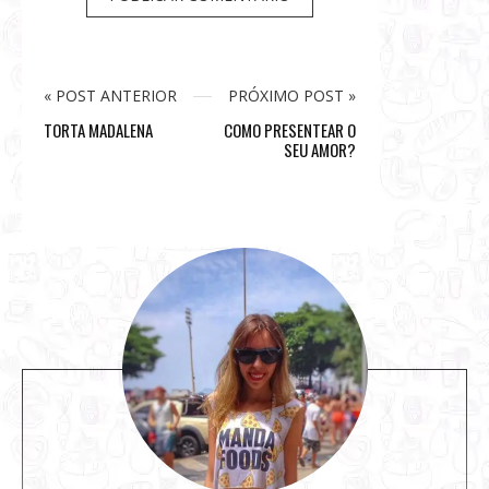
« POST ANTERIOR
PRÓXIMO POST »
TORTA MADALENA
COMO PRESENTEAR O
SEU AMOR?
S
i
t
e
s
i
d
e
b