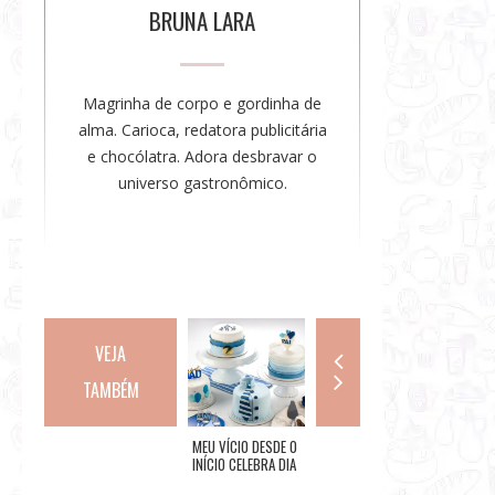
o
BRUNA LARA
r
a
Magrinha de corpo e gordinha de
alma. Carioca, redatora publicitária
e chocólatra. Adora desbravar o
universo gastronômico.
VEJA
TAMBÉM
CARNAVAL 2023:
MEU VÍCIO DESDE O
BRÁZ: UMA DAS
22ª EDI
DESFILES DO
INÍCIO CELEBRA DIA
TRADICIONAIS
RESTAU
PRIMEIRO DIA DO
DOS PAIS COM
PIZZARIAS DO RIO E
CHEGA A