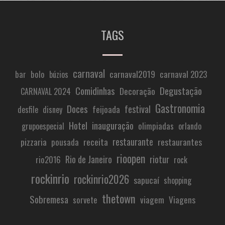
TAGS
carnaval
carnaval2019
carnaval 2023
bar
bolo
búzios
Comidinhas
Degustação
Decoração
CARNAVAL 2024
Gastronomia
Doces
festival
feijoada
desfile
disney
Hotel
inauguração
olimpiadas
grupoespecial
orlando
restaurante
pizzaria
receita
restaurantes
pousada
rioopen
Rio de Janeiro
riotur
rio2016
rock
rockinrio
rockinrio2026
sapucaí
shopping
thetown
Sobremesa
viagem
Viagens
sorvete