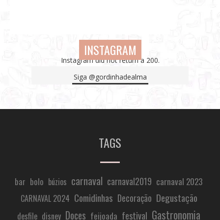
INSTAGRAM
Instagram did not return a 200.
Siga
@gordinhadealma
TAGS
carnaval
carnaval2019
carnaval 2023
bar
bolo
búzios
Comidinhas
Degustação
Decoração
CARNAVAL 2024
Gastronomia
Doces
festival
feijoada
desfile
disney