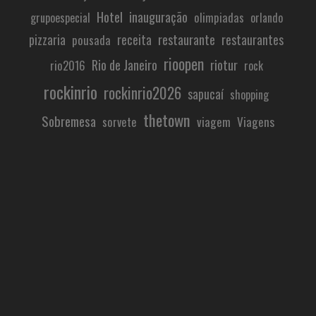
Hotel
inauguração
olimpiadas
grupoespecial
orlando
restaurante
pizzaria
receita
restaurantes
pousada
rioopen
Rio de Janeiro
riotur
rio2016
rock
rockinrio
rockinrio2026
sapucaí
shopping
thetown
Sobremesa
viagem
Viagens
sorvete