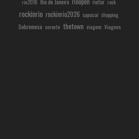
rioopen
Rio de Janeiro
riotur
rio2016
rock
rockinrio
rockinrio2026
sapucaí
shopping
thetown
Sobremesa
viagem
Viagens
sorvete