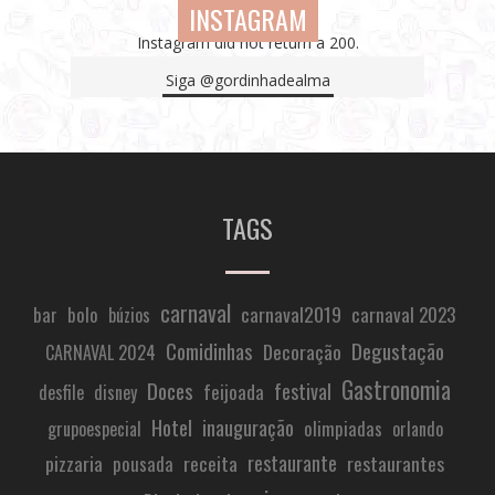
INSTAGRAM
Instagram did not return a 200.
Siga
@gordinhadealma
TAGS
carnaval
carnaval2019
carnaval 2023
bar
bolo
búzios
Comidinhas
Degustação
Decoração
CARNAVAL 2024
Gastronomia
Doces
festival
feijoada
desfile
disney
Hotel
inauguração
olimpiadas
grupoespecial
orlando
restaurante
pizzaria
receita
restaurantes
pousada