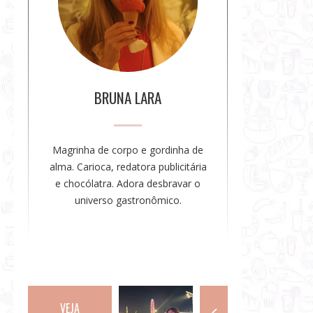
e
a
a
u
t
o
BRUNA LARA
r
a
Magrinha de corpo e gordinha de
alma. Carioca, redatora publicitária
e chocólatra. Adora desbravar o
universo gastronômico.
VEJA