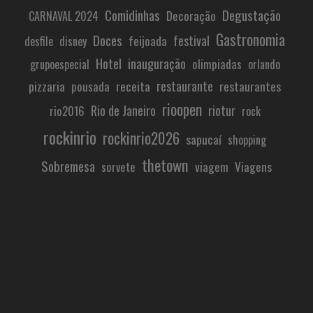
Comidinhas
Degustação
Decoração
CARNAVAL 2024
Gastronomia
Doces
festival
feijoada
desfile
disney
Hotel
inauguração
olimpiadas
grupoespecial
orlando
restaurante
pizzaria
receita
restaurantes
pousada
rioopen
Rio de Janeiro
riotur
rio2016
rock
rockinrio
rockinrio2026
sapucaí
shopping
thetown
Sobremesa
viagem
Viagens
sorvete