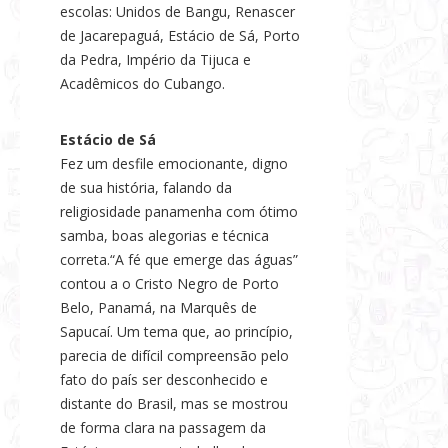
escolas: Unidos de Bangu, Renascer
s
de Jacarepaguá, Estácio de Sá, Porto
e
da Pedra, Império da Tijuca e
N
Acadêmicos do Cubango.
o
t
Estácio de Sá
í
Fez um desfile emocionante, digno
c
de sua história, falando da
i
religiosidade panamenha com ótimo
a
samba, boas alegorias e técnica
s
correta.“A fé que emerge das águas”
contou a o Cristo Negro de Porto
Belo, Panamá, na Marquês de
Sapucaí. Um tema que, ao princípio,
parecia de difícil compreensão pelo
fato do país ser desconhecido e
distante do Brasil, mas se mostrou
de forma clara na passagem da