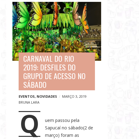
G
B
a
l
s
o
t
g
r
p
o
o
n
s
o
CARNAVAL DO RIO
t
m
2019: DESFILES DO
s
i
GRUPO DE ACESSO NO
a
SÁBADO
,
V
EVENTOS
,
NOVIDADES
MARÇO 3, 2019
BRUNA LARA
i
Q
a
g
uem passou pela
Sapucaí no sábado(2 de
e
março) foram as
n