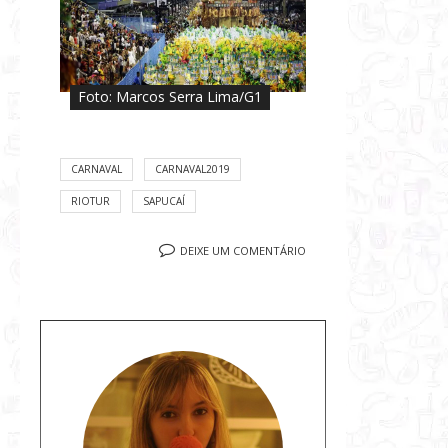
Foto: Marcos Serra Lima/G1
CARNAVAL
CARNAVAL2019
RIOTUR
SAPUCAÍ
DEIXE UM COMENTÁRIO
S
o
b
r