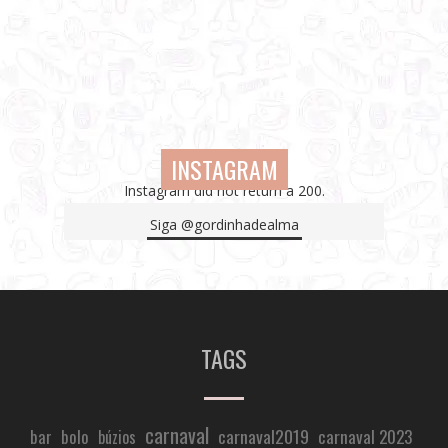
INSTAGRAM
Instagram did not return a 200.
Siga
@gordinhadealma
TAGS
carnaval
carnaval2019
carnaval 2023
bar
bolo
búzios