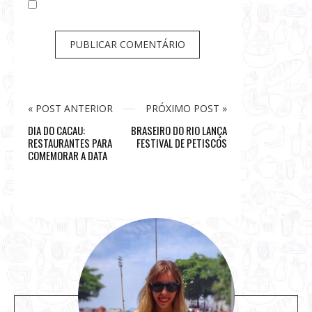
« POST ANTERIOR
PRÓXIMO POST »
DIA DO CACAU:
BRASEIRO DO RIO LANÇA
RESTAURANTES PARA
FESTIVAL DE PETISCOS
COMEMORAR A DATA
S
i
t
e
s