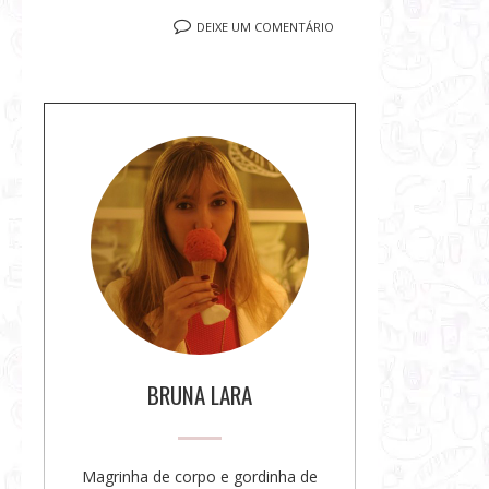
DEIXE UM COMENTÁRIO
S
o
b
r
e
a
a
u
t
o
BRUNA LARA
r
a
Magrinha de corpo e gordinha de