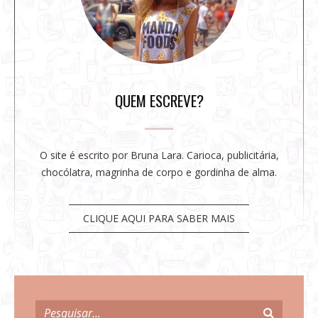
i
d
e
b
a
r
QUEM ESCREVE?
O site é escrito por Bruna Lara. Carioca, publicitária,
chocólatra, magrinha de corpo e gordinha de alma.
CLIQUE AQUI PARA SABER MAIS