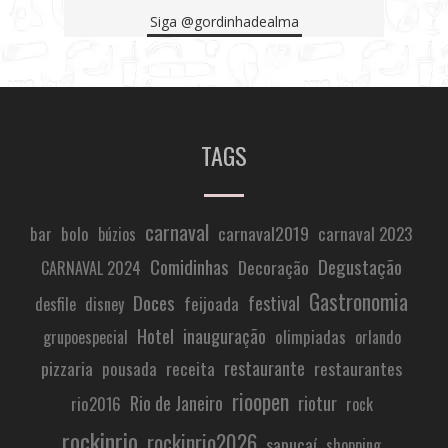
Siga
@gordinhadealma
TAGS
carnaval
carnaval2019
carnaval 2023
bar
bolo
búzios
Comidinhas
Degustação
Decoração
CARNAVAL 2024
Gastronomia
Doces
festival
feijoada
desfile
disney
Hotel
inauguração
olimpiadas
grupoespecial
orlando
restaurante
pizzaria
receita
restaurantes
pousada
rioopen
Rio de Janeiro
riotur
rio2016
rock
rockinrio
rockinrio2026
sapucaí
shopping