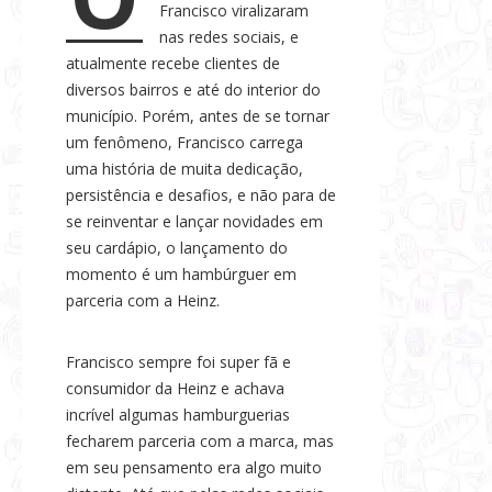
Francisco viralizaram
s
nas redes sociais, e
e
atualmente recebe clientes de
N
diversos bairros e até do interior do
o
município. Porém, antes de se tornar
t
um fenômeno, Francisco carrega
í
uma história de muita dedicação,
c
persistência e desafios, e não para de
i
se reinventar e lançar novidades em
a
seu cardápio, o lançamento do
momento é um hambúrguer em
s
parceria com a Heinz.
Francisco sempre foi super fã e
consumidor da Heinz e achava
incrível algumas hamburguerias
fecharem parceria com a marca, mas
em seu pensamento era algo muito