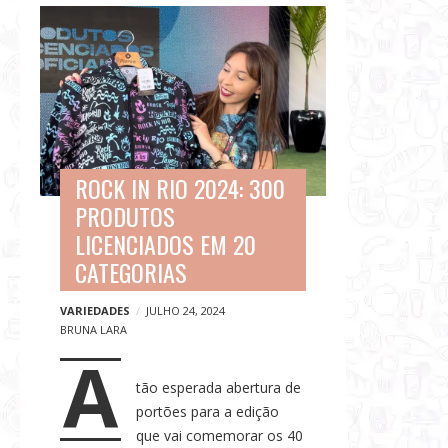
G
B
a
l
s
o
t
g
r
p
o
o
n
s
o
ROCK IN RIO 2024: 300
t
m
PRODUTOS
s
i
LICENCIADOS EM 20
a
CATEGORIAS
,
V
VARIEDADES
JULHO 24, 2024
BRUNA LARA
i
A
a
g
tão esperada abertura de
portões para a edição
e
que vai comemorar os 40
n