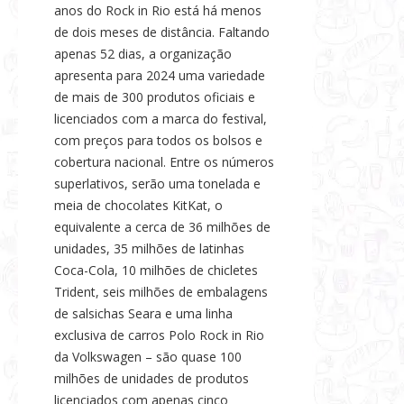
anos do Rock in Rio está há menos
s
de dois meses de distância. Faltando
e
apenas 52 dias, a organização
N
apresenta para 2024 uma variedade
o
de mais de 300 produtos oficiais e
t
licenciados com a marca do festival,
í
com preços para todos os bolsos e
c
cobertura nacional. Entre os números
i
superlativos, serão uma tonelada e
a
meia de chocolates KitKat, o
s
equivalente a cerca de 36 milhões de
unidades, 35 milhões de latinhas
Coca-Cola, 10 milhões de chicletes
Trident, seis milhões de embalagens
de salsichas Seara e uma linha
exclusiva de carros Polo Rock in Rio
da Volkswagen – são quase 100
milhões de unidades de produtos
licenciados com apenas cinco