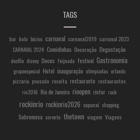
TAGS
carnaval
carnaval2019
carnaval 2023
bar
bolo
búzios
Comidinhas
Degustação
Decoração
CARNAVAL 2024
Gastronomia
Doces
festival
feijoada
desfile
disney
Hotel
inauguração
olimpiadas
grupoespecial
orlando
restaurante
pizzaria
receita
restaurantes
pousada
rioopen
Rio de Janeiro
riotur
rio2016
rock
rockinrio
rockinrio2026
sapucaí
shopping
thetown
Sobremesa
viagem
Viagens
sorvete