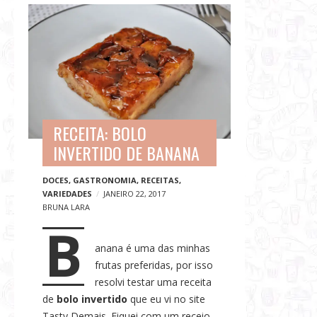
G
B
a
l
s
o
t
g
r
p
o
o
n
s
o
RECEITA: BOLO
t
m
INVERTIDO DE BANANA
s
i
DOCES
,
GASTRONOMIA
,
RECEITAS
,
a
VARIEDADES
JANEIRO 22, 2017
,
BRUNA LARA
V
B
i
anana é uma das minhas
a
frutas preferidas, por isso
g
resolvi testar uma receita
e
de
bolo invertido
que eu vi no site
n
Tasty Demais. Fiquei com um receio