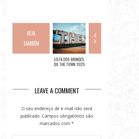
VEJA
TAMBÉM
THE TOWN
LISTA DOS BRINDES
CARNAVAL 2023:
RESTAU
CONFIRMA AMPLO
DO THE TOWN 2025
DESFILES DO
PROMOÇ
SERVIÇO DE
PRIMEIRO DIA DO
DO CLIE
ACESSIBILIDADE,
GRUPO ESPECIAL
PROPORCIONANDO
UMA CIDADE DA
LEAVE A COMMENT
MÚSICA PARA
TODOS
O seu endereço de e-mail não será
publicado.
Campos obrigatórios são
marcados com
*