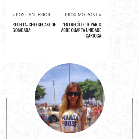
« POST ANTERIOR
PRÓXIMO POST »
RECEITA: CHEESECAKE DE
L’ENTRECÔTE DE PARIS
GOIABADA
ABRE QUARTA UNIDADE
CARIOCA
S
i
t
e
s
i
d
e
b