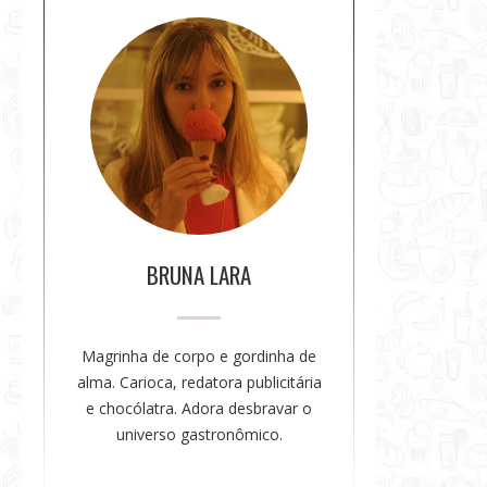
S
o
b
r
e
a
a
u
t
o
BRUNA LARA
r
a
Magrinha de corpo e gordinha de
alma. Carioca, redatora publicitária
e chocólatra. Adora desbravar o
universo gastronômico.