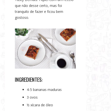
s
que não desse certo, mas foi
e
tranquilo de fazer e ficou bem
N
gostoso.
o
t
í
c
i
a
s
INGREDIENTES:
4-5 bananas maduras
3 ovos
½ xícara de óleo