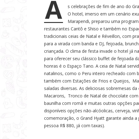
A
a
s celebrações de fim de ano do Gra
O hotel, imerso em um cenário exub
s
Marapendi, preparou uma programaç
restaurantes Cantô e Shiso e também no Espa
tradicionais ceias de Natal e Réveillon, com pr
para a virada com banda e DJ, feijoada, brunch
criançada. O clima de festa invade o hotel já 
para oferecer seu clássico buffet de feijoada 
honras é o Espaço Tano. A ceia de Natal servid
natalinos, como o Peru inteiro recheado com ba
também com Estações de Frios e Queijos, Mass
saladas diversas. As deliciosas sobremesas da 
Macarons, Tronco de Natal de chocolate com P
baunilha com romã e muitas outras opções par
disponíveis opções não-alcóolicas, cerveja, v
comemoração, o Grand Hyatt garante ainda a p
pessoa R$ 880, já com taxas).