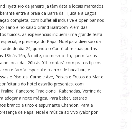
nd Hyatt Rio de Janeiro já têm data e locais marcados.
erante entre a praia da Barra da Tijuca e a Lagoa
ão completa, com buffet all inclusive e open bar nos
ço Tano e no salão Grand Ballroom. Além das
atos típicos, as experiências incluem uma grande festa
 especial, e presença do Papai Noel para diversão da
na tarde do dia 24, quando o Cantô abre suas portas
das 13h às 16h, À noite, no mesmo dia, quem faz as
a no local das 20h às 01h contará com pratos típicos
con e farofa especial e o arroz de bacalhau, e
as e Risotos, Carne e Ave, Peixes e Frutos do Mar e
confeitaria do hotel estarão presentes, com
raline, Panetone Tradicional, Rabanadas, Verrine de
a adoçar a noite mágica. Para beber, estarão
inhos branco e tinto e espumante Chandon. Para a
resença de Papai Noel e música ao vivo (valor por