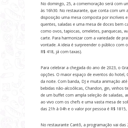
No domingo, 25, a comemoração será com um
às 16h30. No restaurante, que conta com um am
disposição uma mesa composta por incríveis e
quentes, saladas e uma mesa de doces bem capr
como ovos, tapiocas, omeletes, panquecas, wa
carte. Para harmonizar com a variedade de pra
vontade. A ideia é surpreender o público com 
R$ 418, já com taxas).
Para celebrar a chegada do ano de 2023, o Gran
opções. O maior espaço de eventos do hotel, 
da noite. Com banda, DJ e muita animação at
bebidas não-alcoólicas, Chandon, gin, vinhos t
de um buffet com ampla seleção de saladas, a
ao vivo com os chefs e uma vasta mesa de so
das 21h à 04h e o valor por pessoa é R$ 1815,
No restaurante Cantô, a programação vai das 2