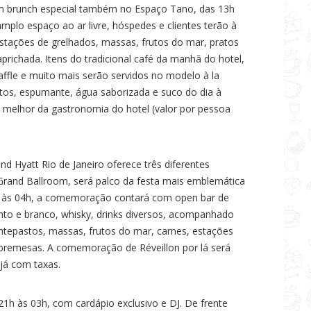
 brunch especial também no Espaço Tano, das 13h
plo espaço ao ar livre, hóspedes e clientes terão à
stações de grelhados, massas, frutos do mar, pratos
ichada. Itens do tradicional café da manhã do hotel,
ffle e muito mais serão servidos no modelo à la
tos, espumante, água saborizada e suco do dia à
o melhor da gastronomia do hotel (valor por pessoa
d Hyatt Rio de Janeiro oferece três diferentes
Grand Ballroom, será palco da festa mais emblemática
é às 04h, a comemoração contará com open bar de
into e branco, whisky, drinks diversos, acompanhado
ntepastos, massas, frutos do mar, carnes, estações
bremesas. A comemoração de Réveillon por lá será
 já com taxas.
1h às 03h, com cardápio exclusivo e DJ. De frente