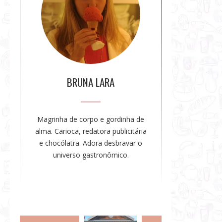
r
e
a
a
u
t
o
BRUNA LARA
r
a
Magrinha de corpo e gordinha de
alma. Carioca, redatora publicitária
e chocólatra. Adora desbravar o
universo gastronômico.