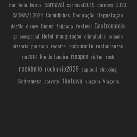
carnaval
carnaval2019
carnaval 2023
bar
bolo
búzios
Comidinhas
Degustação
Decoração
CARNAVAL 2024
Gastronomia
Doces
festival
feijoada
desfile
disney
Hotel
inauguração
olimpiadas
grupoespecial
orlando
restaurante
pizzaria
receita
restaurantes
pousada
rioopen
Rio de Janeiro
riotur
rio2016
rock
rockinrio
rockinrio2026
sapucaí
shopping
thetown
Sobremesa
viagem
Viagens
sorvete