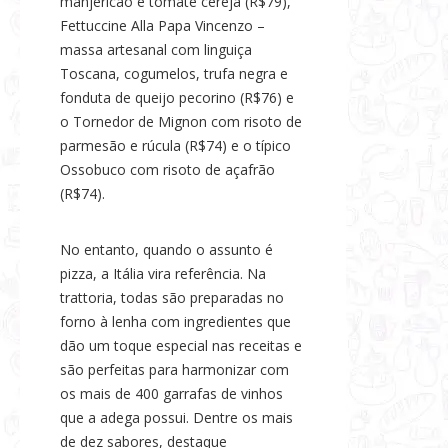
manjericão e tomate cereja (R$79),
Fettuccine Alla Papa Vincenzo –
massa artesanal com linguiça
Toscana, cogumelos, trufa negra e
fonduta de queijo pecorino (R$76) e
o Tornedor de Mignon com risoto de
parmesão e rúcula (R$74) e o típico
Ossobuco com risoto de açafrão
(R$74).
No entanto, quando o assunto é
pizza, a Itália vira referência. Na
trattoria, todas são preparadas no
forno à lenha com ingredientes que
dão um toque especial nas receitas e
são perfeitas para harmonizar com
os mais de 400 garrafas de vinhos
que a adega possui. Dentre os mais
de dez sabores, destaque