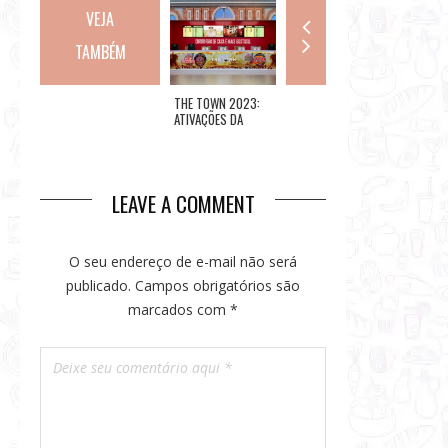
VEJA
TAMBÉM
CHEF DO
THE TOWN 2023:
COPACABANA
COPA 2
RESTAURANTE
ATIVAÇÕES DA
PALACE:
SANDUÍ
ITALIANO TRATTORIA
NISSIN
RESTAURANTE MEE
LINHA S
ALLORO ENSINA
MÉQUI
RECEITA DE MASSA
COM FRUTOS DO
LEAVE A COMMENT
MAR
O seu endereço de e-mail não será
publicado.
Campos obrigatórios são
marcados com
*