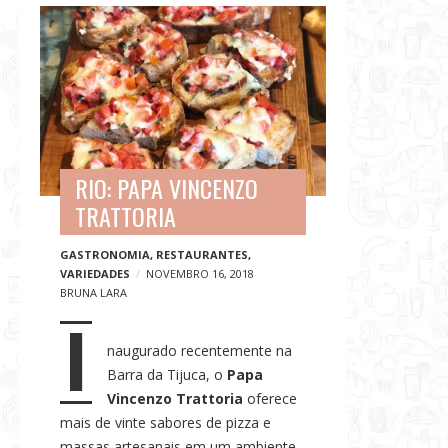
G
B
a
l
s
o
t
g
r
p
o
o
n
s
o
RIO: PAPA VINCENZO
t
m
TRATTORIA
s
i
GASTRONOMIA
,
RESTAURANTES
,
a
VARIEDADES
NOVEMBRO 16, 2018
,
BRUNA LARA
V
I
i
naugurado recentemente na
a
Barra da Tijuca, o
Papa
g
Vincenzo Trattoria
oferece
e
mais de vinte sabores de pizza e
n
massas artesanais em um ambiente