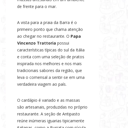
s
de frente para o mar.
e
N
A vista para a praia da Barra é o
o
primeiro ponto que chama atenção
t
ao chegar no restaurante. O
Papa
í
Vincenzo Trattoria
possui
c
características típicas do sul da Itália
e conta com uma seleção de pratos
i
inspirada nos melhores e nos mais
a
tradicionais sabores da região, que
s
leva o comensal a sentir-se em uma
verdadeira viagem ao país.
O cardápio é variado e as massas
são artesanais, produzidas no próprio
restaurante. A seção de Antipasto
reúne inúmeras iguarias tipicamente
italianas, como a Burrata com rúcula,