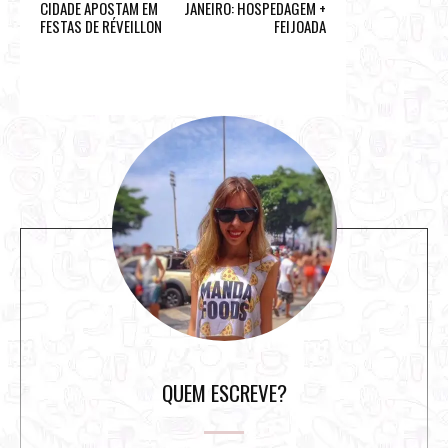
CIDADE APOSTAM EM
JANEIRO: HOSPEDAGEM +
FESTAS DE RÉVEILLON
FEIJOADA
S
i
t
e
s
i
d
e
b
a
r
QUEM ESCREVE?