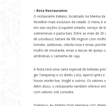
– Bota Restaurante:
O restaurante italiano, localizado na Marina d
Reveillon mais exclusivo da cidade. O menu é a
em seis seções (Coquetel volante, serviço de bu
sobremesas e pasta bar). Entre as mais de 20 
de ossobuco; tartare de filé mignon com molh
tomate, azeitonas, cebola roxa e ervas; porch
molho de mostarda, ervas e lascas de queijo
amêndoas e castanha de caju.
A festa terá uma carta especial de bebidas pr
gin Tanqueray e os drinks Lota, Aperol spritz e 
house vionlin live, Voight e outros. Os valores
Além disso, o restaurante também oferece em
com valores sob consulta.
Endereço: Av Infante Dom Henrique s\nº. Marina