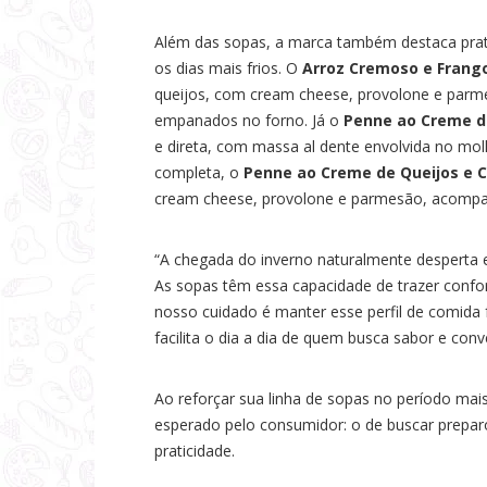
Além das sopas, a marca também destaca pra
os dias mais frios. O
Arroz Cremoso e Frang
queijos, com cream cheese, provolone e par
empanados no forno. Já o
Penne ao Creme de
e direta, com massa al dente envolvida no mo
completa, o
Penne ao Creme de Queijos e C
cream cheese, provolone e parmesão, acomp
“A chegada do inverno naturalmente desperta 
As sopas têm essa capacidade de trazer confor
nosso cuidado é manter esse perfil de comid
facilita o dia a dia de quem busca sabor e conv
Ao reforçar sua linha de sopas no período ma
esperado pelo consumidor: o de buscar prepa
praticidade.