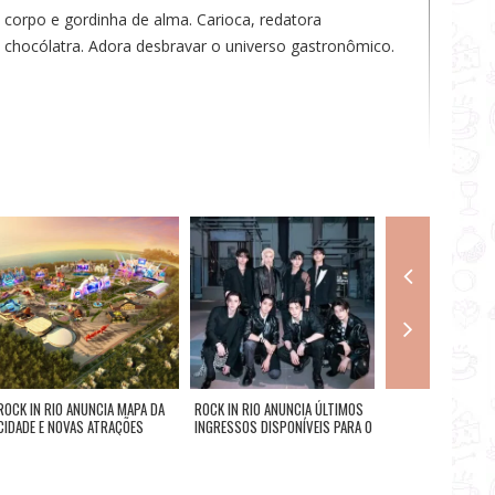
 corpo e gordinha de alma. Carioca, redatora
 e chocólatra. Adora desbravar o universo gastronômico.
ROCK IN RIO ANUNCIA MAPA DA
ROCK IN RIO ANUNCIA ÚLTIMOS
THE TOWN: FALTAM
CIDADE E NOVAS ATRAÇÕES
INGRESSOS DISPONÍVEIS PARA O
A PRIMEIRA EDIÇÃ
DIA 11 DE SETEMBRO, QUANDO
FESTIVAL DE SP
STRAY KIDS É HEADLINER