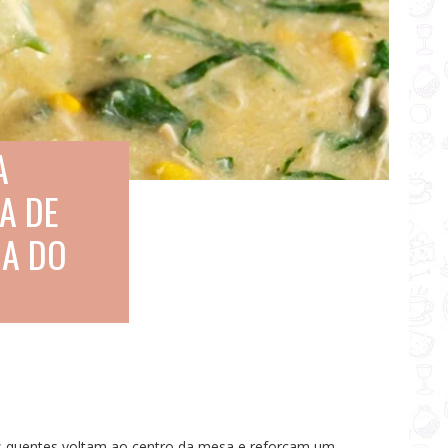
A
A DE
DA DO
s quentes voltam ao centro da mesa e reforçam um