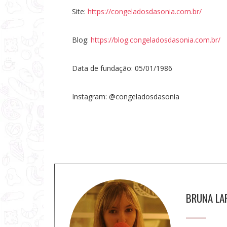
Site:
https://congeladosdasonia.com.br/
Blog:
https://blog.congeladosdasonia.com.br/
Data de fundação: 05/01/1986
Instagram: @congeladosdasonia
S
BRUNA LA
o
b
r