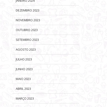
JANEIRO 2024
DEZEMBRO 2023
NOVEMBRO 2023
OUTUBRO 2023
SETEMBRO 2023
AGOSTO 2023
JULHO 2023
JUNHO 2023
MAIO 2023
 30 DIAS PARA
DOM CASERO: ARTE DE
ROCK IN RIO 2026: VENDA
ABRIL 2023
O DO MAIOR
SURPREENDER E ENCANTAR COM
ESGOTADA PARA O DIA 11 DE
SEUS BISCOITOS FINOS E
SETEMBRO, QUANDO STRAY KIDS
MARÇO 2023
CHOCOLATES
É O HEADLINER DO PALCO MUNDO