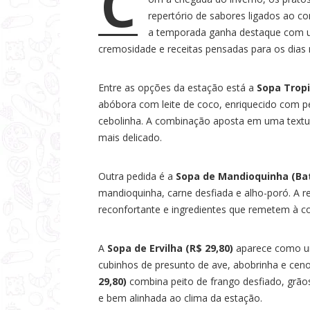
C
a
repertório de sabores ligados ao c
s
a temporada ganha destaque com u
cremosidade e receitas pensadas para os dias m
Entre as opções da estação está a
Sopa Tropi
abóbora com leite de coco, enriquecido com p
cebolinha. A combinação aposta em uma text
mais delicado.
Outra pedida é a
Sopa de Mandioquinha (Bat
mandioquinha, carne desfiada e alho-poró. A r
reconfortante e ingredientes que remetem à co
A
Sopa de Ervilha (R$ 29,80)
aparece como uma
cubinhos de presunto de ave, abobrinha e ceno
29,80)
combina peito de frango desfiado, grãos
e bem alinhada ao clima da estação.