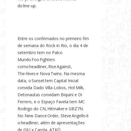
do line-up.
Entre os confirmados no primeiro fim
de semana do Rock in Rio, o dia 4 de
setembro tem no Palco
Mundo Foo Fighters
como headliner, Rise Against,
The Hives e Nova Twins. Na mesma
data, o Sunset tem Capital Inicial
convida Dado Villa-Lobos, Hot Milk,
Detonautas convidam Biquini e Di
Ferrero, e o Espaço Favela tem MC
Rodrigo do CN, Hitmaker e GBZ7N.
No New Dance Order, Steve Angello é
o headliner, além de apresentações
de GIU x Carola, ATKÖ