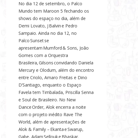
No dia 12 de setembro, o Palco
Mundo tem Maroon 5 fechando os
shows do espaço no dia, além de
Demi Lovato, J Balvin e Pedro
Sampaio. Ainda no dia 12, no
Palco Sunset se
apresentam Mumford & Sons, João
Gomes com a Orquestra
Brasileira, Gilsons convidando Daniela
Mercury e Olodum, além do encontro
entre Criolo, Amaro Freitas e Dino
D’Santiago, enquanto o Espaço
Favela tem Timbalada, Priscilla Senna
e Soul de Brasileiro. No New
Dance Order, Alok encerra a noite
com o projeto inédito Rave The
World, além de apresentações de
Alok & Family – Ekanta e Swarup,
Gabe, Adam Sellouk e Bhaskar.