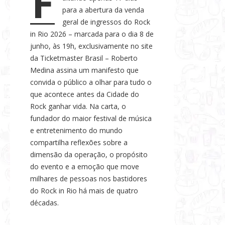
F
s
para a abertura da venda
e
geral de ingressos do Rock
in Rio 2026 – marcada para o dia 8 de
N
junho, às 19h, exclusivamente no site
o
da Ticketmaster Brasil – Roberto
t
Medina assina um manifesto que
í
convida o público a olhar para tudo o
c
que acontece antes da Cidade do
i
Rock ganhar vida. Na carta, o
a
fundador do maior festival de música
s
e entretenimento do mundo
compartilha reflexões sobre a
dimensão da operação, o propósito
do evento e a emoção que move
milhares de pessoas nos bastidores
do Rock in Rio há mais de quatro
décadas.