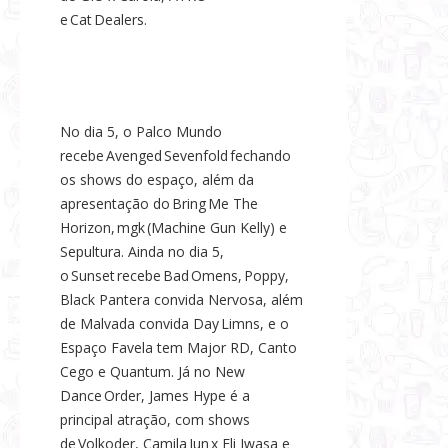
e Cat Dealers.
No dia 5, o Palco Mundo
recebe Avenged Sevenfold fechando
os shows do espaço, além da
apresentação do Bring Me The
Horizon, mgk (Machine Gun Kelly) e
Sepultura. Ainda no dia 5,
o Sunset recebe Bad Omens, Poppy,
Black Pantera convida Nervosa, além
de Malvada convida Day Limns, e o
Espaço Favela tem Major RD, Canto
Cego e Quantum. Já no New
Dance Order, James Hype é a
principal atração, com shows
de Volkoder, Camila Jun x Eli Iwasa e