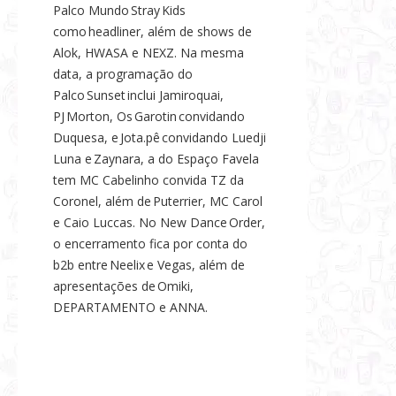
Palco Mundo Stray Kids
como headliner, além de shows de
Alok, HWASA e NEXZ. Na mesma
data, a programação do
Palco Sunset inclui Jamiroquai,
PJ Morton, Os Garotin convidando
Duquesa, e Jota.pê convidando Luedji
Luna e Zaynara, a do Espaço Favela
tem MC Cabelinho convida TZ da
Coronel, além de Puterrier, MC Carol
e Caio Luccas. No New Dance Order,
o encerramento fica por conta do
b2b entre Neelix e Vegas, além de
apresentações de Omiki,
DEPARTAMENTO e ANNA.