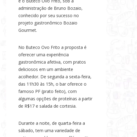
é o Buteco Ovo Frito, sob a
s
administração de Bruno Bozaio,
e
conhecido por seu sucesso no
N
projeto gastronômico Bozaio
o
Gourmet.
t
í
No Buteco Ovo Frito a proposta é
c
oferecer uma experiência
i
gastronômica afetiva, com pratos
a
deliciosos em um ambiente
acolhedor. De segunda a sexta-feira,
s
das 11h30 às 15h, o bar oferece o
famoso PF (prato feito), com
algumas opções de proteínas a partir
de R$17 e salada de cortesia.
Durante a noite, de quarta-feira a
sábado, tem uma variedade de