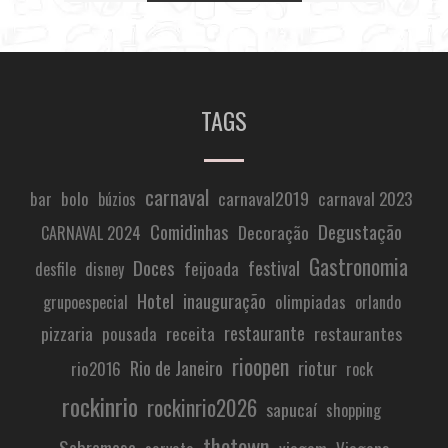
TAGS
carnaval
carnaval2019
carnaval 2023
bar
bolo
búzios
Comidinhas
Degustação
Decoração
CARNAVAL 2024
Gastronomia
Doces
festival
feijoada
desfile
disney
Hotel
inauguração
olimpiadas
grupoespecial
orlando
restaurante
pizzaria
receita
restaurantes
pousada
rioopen
Rio de Janeiro
riotur
rio2016
rock
rockinrio
rockinrio2026
sapucaí
shopping
thetown
Sobremesa