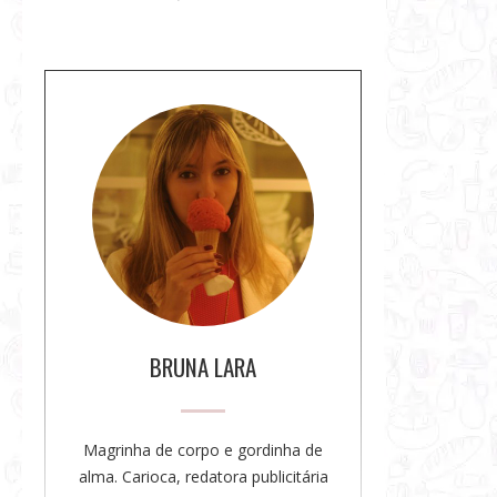
S
o
b
r
e
a
a
u
t
o
BRUNA LARA
r
a
Magrinha de corpo e gordinha de
alma. Carioca, redatora publicitária