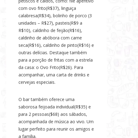
petiscos e caldos, como: filé aperitivo
com ovo frito(R$37), linguiça
calabresa(R$34), bolinho de porco (3
unidades – R$27), pasteis(R$9 a
R$10), caldinho de feijão(R$16),
caldinho de abóbora com carne
seca(R$16), caldinho de pinto(R$16) e
outras delícias. Destaque também
para a porção de fritas com a estrela
da casa: o Ovo Frito(R$26). Para
acompanhar, uma carta de drinks e
cervejas especiais.
O bar também oferece uma
saborosa feijoada individual(R$35) e
para 2 pessoas($68) aos sábados,
acompanhada de música ao vivo. Um
lugar perfeito para reunir os amigos e
a família.