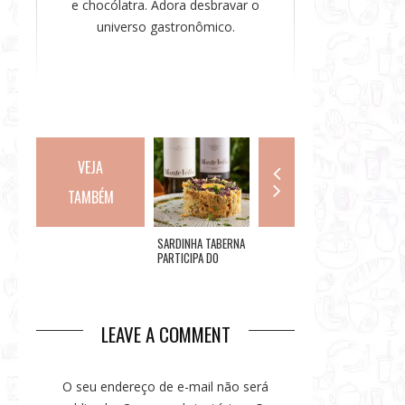
e chocólatra. Adora desbravar o
universo gastronômico.
VEJA
TAMBÉM
ROCK IN RIO
SARDINHA TABERNA
MUNDO PIXAR NO
RIO: AM
ANUNCIA ÚLTIMOS
PARTICIPA DO
RIO DE JANEIRO
CREPER
INGRESSOS
FESTIVAL
DISPONÍVEIS PARA O
GASTRONÔMICO
DIA 07 DE
MONTE VELHO
SETEMBRO, QUANDO
LEAVE A COMMENT
ELTON JOHN É
HEADLINER, EM
SHOW ÚNICO NO
BRASIL
O seu endereço de e-mail não será