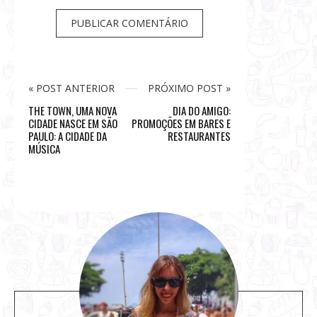
« POST ANTERIOR
PRÓXIMO POST »
THE TOWN, UMA NOVA
DIA DO AMIGO:
CIDADE NASCE EM SÃO
PROMOÇÕES EM BARES E
PAULO: A CIDADE DA
RESTAURANTES
MÚSICA
S
i
t
e
s
i