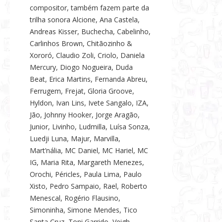
compositor, também fazem parte da
trilha sonora Alcione, Ana Castela,
Andreas Kisser, Buchecha, Cabelinho,
Carlinhos Brown, Chitãozinho &
Xororó, Claudio Zoli, Criolo, Daniela
Mercury, Diogo Nogueira, Duda
Beat, Erica Martins, Fernanda Abreu,
Ferrugem, Frejat, Gloria Groove,
Hyldon, Ivan Lins, Ivete Sangalo, IZA,
Jão, Johnny Hooker, Jorge Aragão,
Junior, Livinho, Ludmilla, Luísa Sonza,
Luedji Luna, Majur, Marvilla,
Mart’nália, MC Daniel, MC Hariel, MC
IG, Maria Rita, Margareth Menezes,
Orochi, Péricles, Paula Lima, Paulo
Xisto, Pedro Sampaio, Rael, Roberto
Menescal, Rogério Flausino,
Simoninha, Simone Mendes, Tico
Santa Cruz, Toni Garrido, Veigh,