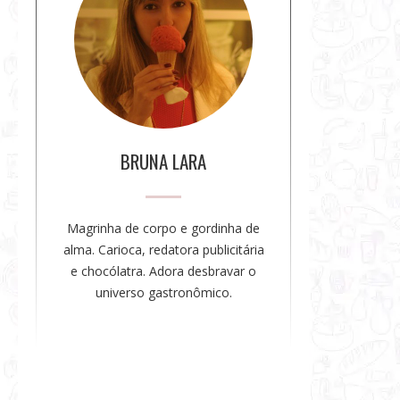
b
r
e
a
a
u
t
o
BRUNA LARA
r
a
Magrinha de corpo e gordinha de
alma. Carioca, redatora publicitária
e chocólatra. Adora desbravar o
universo gastronômico.