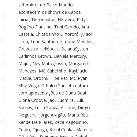
setembro, no Palco Mundo,
acontecem os shows de Capital
Inicial, Detonautas, NX Zero, Pitty,
Rogério Flausino, Toni Garrido, Ana
Castela, Chitãozinho & Xororó, Junior
Lima, Luan Santana, Simone Mendes,
Orquestra Heliópolis, BaianaSystem,
Carlinhos Brown, Daniela Mercury,
Majur, Ney Matogrosso, Margareth
Menezes, MC Cabelinho, Kayblack,
Matuê, Orochi, Filipe Ret, MC Ryan
SP e Veigh. O Palco Sunset contará
com apresentações de Duda Beat,
Gloria Groove, Jão, Ludmilla, Lulu
Santos, Luísa Sonza, Alcione, Diogo
Nogueira, Jorge Aragão, Maria Rita,
Xande De Pilares, Zeca Pagodinho,
Criolo, Djonga, Karol Conká, Marcelo
D2 e Rael. Enquanto isso, o Global