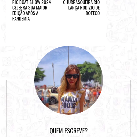
RIO BOAT SHOW 2024
CHURRASQUEIRA RIO
CELEBRA SUA MAIOR
LANÇA RODÍZIO DE
EDIÇÃO APÓS A
BOTECO
PANDEMIA
S
i
t
e
s
i
d
e
b
a
r
QUEM ESCREVE?