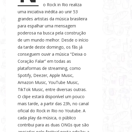
o Rock in Rio realiza
s
uma iniciativa inédita ao unir 53
e
grandes artistas da música brasileira
N
para espalhar uma mensagem
o
poderosa na busca pela construção
t
de um mundo melhor. Desde o início
í
da tarde deste domingo, os fãs já
c
conseguem ouvir a música “Deixa o
i
Coração Falar” em todas as
a
plataformas de streaming, como
s
Spotify, Deezer, Apple Music,
Amazon Music, YouTube Music,
TikTok Music, entre diversas outras.
O clipe estará disponível um pouco
mais tarde, a partir das 23h, no canal
oficial do Rock in Rio no Youtube. A
cada play da música, o público
contribui para as duas ONGs que são
apoiadas pelo festival nesta edição: a