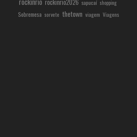
rockinrio
rockinrio2026
sapucaí
shopping
thetown
Sobremesa
viagem
Viagens
sorvete