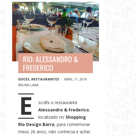
G
B
a
l
s
o
t
g
r
p
o
o
n
s
o
RIO: ALESSANDRO &
t
m
FREDERICO
s
i
a
DOCES
,
RESTAURANTES
ABRIL 11, 2016
BRUNA LARA
,
E
V
i
scolhi o restaurante
a
Alessandro & Frederico
,
localizado no
Shopping
g
Rio Design Barra
, para comemorar
e
meus 26 anos, não conhecia e achei
n