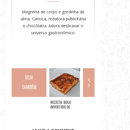
a
Magrinha de corpo e gordinha de
alma. Carioca, redatora publicitária
e chocólatra. Adora desbravar o
universo gastronômico.
VEJA
TAMBÉM
RECEITA:
RECEITA: BOLO
RIO: RESTAURANTE
SAFARI
CHOCOTORTA
INVERTIDO DE
OLIVETTO
GRILL: 
BANANA
NO MEN