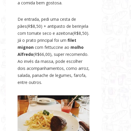
a comida bem gostosa.
s
e
De entrada, pedi uma cesta de
N
pães(R$8,50) + antipasto de berinjela
o
com tomate seco e azeitona(R$8,50).
t
Já o prato principal foi um
filet
í
mignon
com fettuccine ao
molho
c
Alfredo
(R$66,00), super recomendo.
i
Ao invés da massa, pode escolher
a
dois acompanhamentos, como arroz,
s
salada, panache de legumes, farofa,
entre outros.