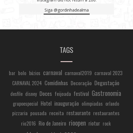
Siga
@gordinhadealma
TAGS
carnaval
carnaval2019
carnaval 2023
bar
bolo
búzios
Comidinhas
Degustação
Decoração
CARNAVAL 2024
Gastronomia
Doces
festival
feijoada
desfile
disney
Hotel
inauguração
olimpiadas
grupoespecial
orlando
restaurante
pizzaria
receita
restaurantes
pousada
rioopen
Rio de Janeiro
riotur
rio2016
rock