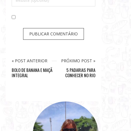
« POST ANTERIOR
PRÓXIMO POST »
BOLO DE BANANA E MAÇÃ
5 PADARIAS PARA
INTEGRAL
CONHECER NO RIO
S
i
t
e