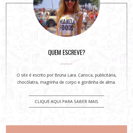
s
i
d
e
b
a
r
QUEM ESCREVE?
O site é escrito por Bruna Lara. Carioca, publicitária,
chocólatra, magrinha de corpo e gordinha de alma.
CLIQUE AQUI PARA SABER MAIS