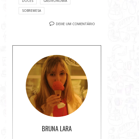
DOCES
GASTRONOMIA
SOBREMESA
DEIXE UM COMENTÁRIO
S
o
b
r
e
a
a
u
t
o
BRUNA LARA
r