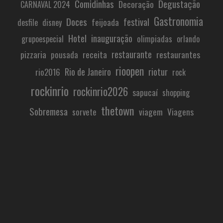
Comidinhas
Degustação
Decoração
CARNAVAL 2024
Gastronomia
Doces
festival
feijoada
desfile
disney
Hotel
inauguração
olimpiadas
grupoespecial
orlando
restaurante
pizzaria
receita
restaurantes
pousada
rioopen
Rio de Janeiro
riotur
rio2016
rock
rockinrio
rockinrio2026
sapucaí
shopping
thetown
Sobremesa
viagem
Viagens
sorvete