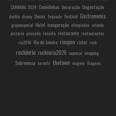
Comidinhas
Degustação
Decoração
CARNAVAL 2024
Gastronomia
Doces
festival
feijoada
desfile
disney
Hotel
inauguração
olimpiadas
grupoespecial
orlando
restaurante
pizzaria
receita
restaurantes
pousada
rioopen
Rio de Janeiro
riotur
rio2016
rock
rockinrio
rockinrio2026
sapucaí
shopping
thetown
Sobremesa
viagem
Viagens
sorvete