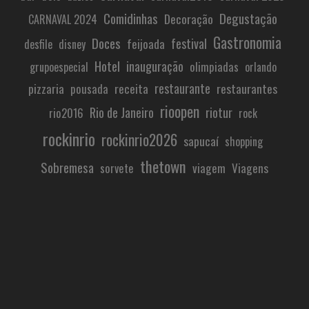
Comidinhas
Degustação
Decoração
CARNAVAL 2024
Gastronomia
Doces
festival
feijoada
desfile
disney
Hotel
inauguração
olimpiadas
grupoespecial
orlando
restaurante
pizzaria
receita
restaurantes
pousada
rioopen
Rio de Janeiro
riotur
rio2016
rock
rockinrio
rockinrio2026
sapucaí
shopping
thetown
Sobremesa
viagem
Viagens
sorvete