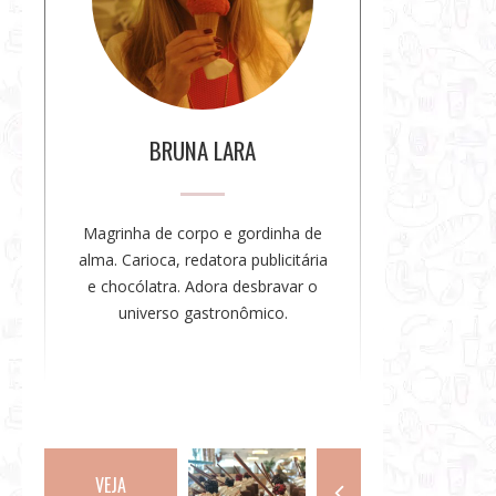
e
a
a
u
t
o
BRUNA LARA
r
a
Magrinha de corpo e gordinha de
alma. Carioca, redatora publicitária
e chocólatra. Adora desbravar o
universo gastronômico.
VEJA