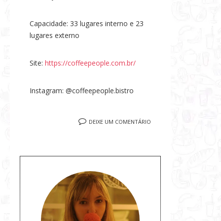
Capacidade: 33 lugares interno e 23
lugares externo
Site:
https://coffeepeople.com.br/
Instagram: @coffeepeople.bistro
DEIXE UM COMENTÁRIO
S
o
b
r