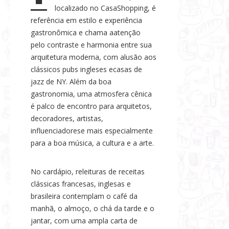
localizado no CasaShopping, é
s
referência em estilo e experiência
e
gastronômica e chama aatenção
N
pelo contraste e harmonia entre sua
o
arquitetura moderna, com alusão aos
t
clássicos pubs ingleses ecasas de
í
jazz de NY. Além da boa
c
gastronomia, uma atmosfera cênica
i
é palco de encontro para arquitetos,
a
decoradores, artistas,
s
influenciadorese mais especialmente
para a boa música, a cultura e a arte.
No cardápio, releituras de receitas
clássicas francesas, inglesas e
brasileira contemplam o café da
manhã, o almoço, o chá da tarde e o
jantar, com uma ampla carta de