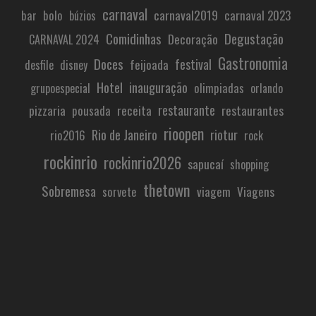
carnaval
carnaval2019
carnaval 2023
bar
bolo
búzios
Comidinhas
Degustação
Decoração
CARNAVAL 2024
Gastronomia
Doces
festival
feijoada
desfile
disney
Hotel
inauguração
olimpiadas
grupoespecial
orlando
restaurante
pizzaria
receita
restaurantes
pousada
rioopen
Rio de Janeiro
riotur
rio2016
rock
rockinrio
rockinrio2026
sapucaí
shopping
thetown
Sobremesa
viagem
Viagens
sorvete