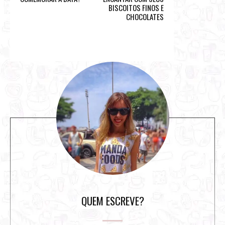
BISCOITOS FINOS E
CHOCOLATES
S
i
t
e
s
i
d
e
b
a
r
QUEM ESCREVE?