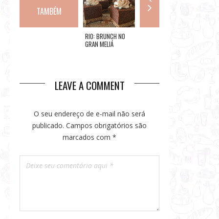
TAMBÉM
CARNAVAL 2024:
RIO: BRUNCH NO
GRAND MERCURE
EME AR
VENDA DE
GRAN MELIÁ
RIO DE JANEIRO:
LANÇA 
INGRESSOS NA
NACIONAL
HOSPEDAGEM +
DUAS P
SAPUCAÍ
FEIJOADA
CENTRO
LEAVE A COMMENT
O seu endereço de e-mail não será
publicado.
Campos obrigatórios são
marcados com
*