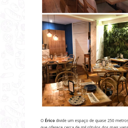
O
Érico
divide um espaço de quase 250 metros
que oferece cerca de mil rótulos dos mais varia