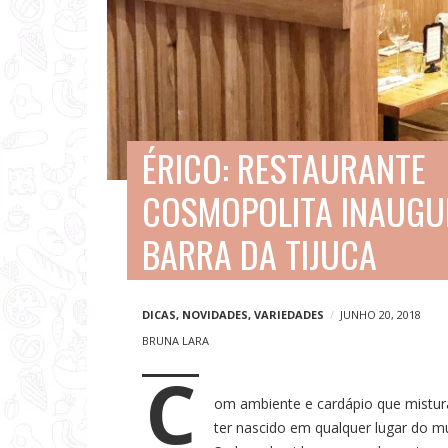
V
i
a
g
e
ÉRICO: RESTAURANTE
n
COSMOPOLITA INAUGU
s
e
BARRA DA TIJUCA
N
o
DICAS
,
NOVIDADES
,
VARIEDADES
JUNHO 20, 2018
t
BRUNA LARA
í
C
c
om ambiente e cardápio que mistura
ter nascido em qualquer lugar do mu
i