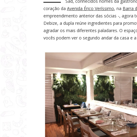
Sad, conhecidos nomes da gastrono
a
coração da
Avenida Érico Veríssimo
, na
Barra d
s
empreendimento anterior das sócias -, agora t
Debize, a dupla reúne ingredientes para prom
agradar os mais diferentes paladares. O espaç
vocês podem ver o segundo andar da casa e a a