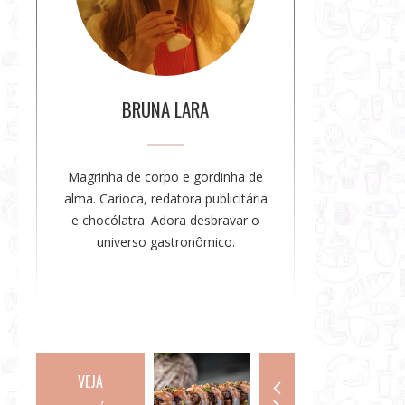
a
a
u
t
o
BRUNA LARA
r
a
Magrinha de corpo e gordinha de
alma. Carioca, redatora publicitária
e chocólatra. Adora desbravar o
universo gastronômico.
VEJA