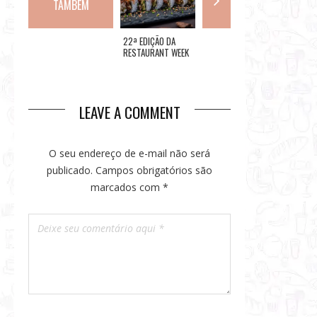
TAMBÉM
ZONA OESTE GANHA
22ª EDIÇÃO DA
O TRAILER:
ROCK IN
TREM FANTASMA ÀS
RESTAURANT WEEK
HAMBURGUERIA
COMEM
VÉSPERAS DO DIA
CHEGA AO RIO DE
ARTESANAL COM
ANIVER
DAS CRIANÇAS
JANEIRO
SMASH BURGER DE
MOMEN
ATÉ 4 CARNES
INESQUE
EMOCIO
LEAVE A COMMENT
CRISTO
O seu endereço de e-mail não será
publicado.
Campos obrigatórios são
marcados com
*