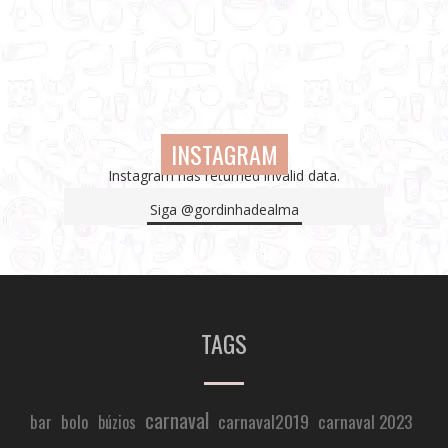
INSTAGRAM
Instagram has returned invalid data.
Siga
@gordinhadealma
TAGS
carnaval
carnaval2019
carnaval 2023
bar
bolo
búzios