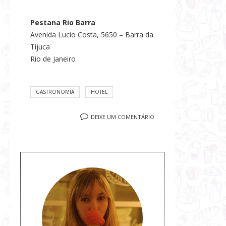
Pestana Rio Barra
Avenida Lucio Costa, 5650 – Barra da
Tijuca
Rio de Janeiro
GASTRONOMIA
HOTEL
DEIXE UM COMENTÁRIO
S
o
b
r
e