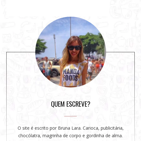
S
i
t
e
s
i
d
e
b
a
r
QUEM ESCREVE?
O site é escrito por Bruna Lara. Carioca, publicitária,
chocólatra, magrinha de corpo e gordinha de alma.