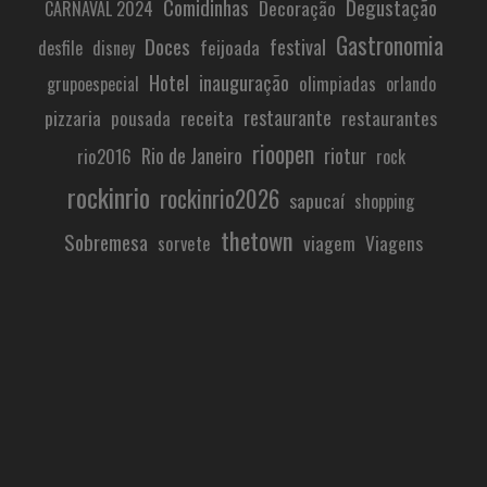
Comidinhas
Degustação
Decoração
CARNAVAL 2024
Gastronomia
Doces
festival
feijoada
desfile
disney
Hotel
inauguração
olimpiadas
grupoespecial
orlando
restaurante
pizzaria
receita
restaurantes
pousada
rioopen
Rio de Janeiro
riotur
rio2016
rock
rockinrio
rockinrio2026
sapucaí
shopping
thetown
Sobremesa
viagem
Viagens
sorvete