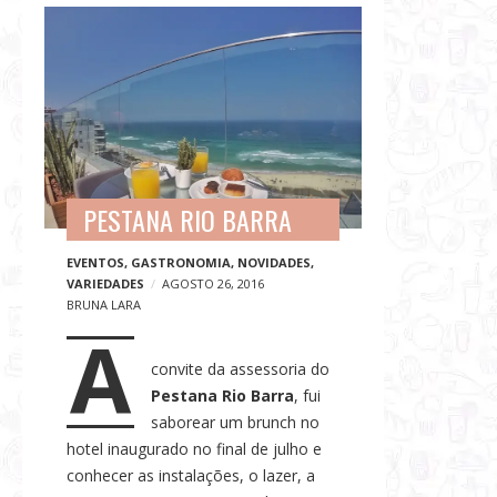
G
B
a
l
s
o
t
g
r
p
o
o
n
s
o
PESTANA RIO BARRA
t
m
s
i
EVENTOS
,
GASTRONOMIA
,
NOVIDADES
,
VARIEDADES
AGOSTO 26, 2016
a
BRUNA LARA
,
A
V
convite da assessoria do
i
Pestana Rio Barra
, fui
a
saborear um brunch no
g
hotel inaugurado no final de julho e
e
conhecer as instalações, o lazer, a
n