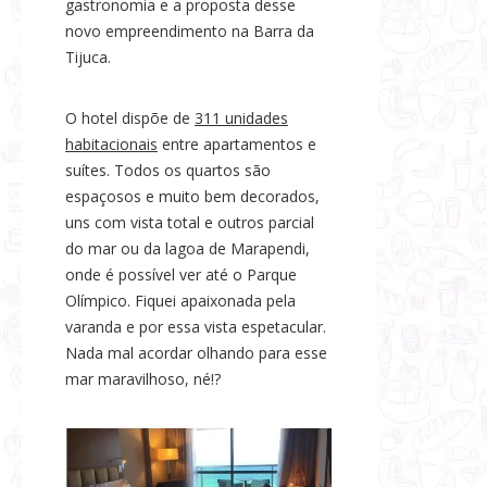
gastronomia e a proposta desse
s
novo empreendimento na Barra da
e
Tijuca.
N
o
O hotel dispõe de
311 unidades
t
habitacionais
entre apartamentos e
í
suítes. Todos os quartos são
c
espaçosos e muito bem decorados,
i
uns com vista total e outros parcial
a
do mar ou da lagoa de Marapendi,
s
onde é possível ver até o Parque
Olímpico. Fiquei apaixonada pela
varanda e por essa vista espetacular.
Nada mal acordar olhando para esse
mar maravilhoso, né!?