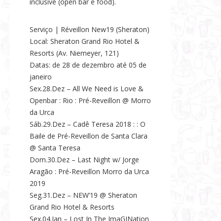
inclusive (open bar e food).
Serviço | Réveillon New19 (Sheraton)
Local: Sheraton Grand Rio Hotel &
Resorts (Av. Niemeyer, 121)
Datas: de 28 de dezembro até 05 de
janeiro
Sex.28.Dez – All We Need is Love &
Openbar : Rio : Pré-Reveillon @ Morro
da Urca
Sáb.29.Dez – Cadê Teresa 2018 : : O
Baile de Pré-Reveillon de Santa Clara
@ Santa Teresa
Dom.30.Dez – Last Night w/ Jorge
Aragão : Pré-Reveillon Morro da Urca
2019
Seg.31.Dez – NEW’19 @ Sheraton
Grand Rio Hotel & Resorts
Sex.04.Jan – Lost In The ImaGINation