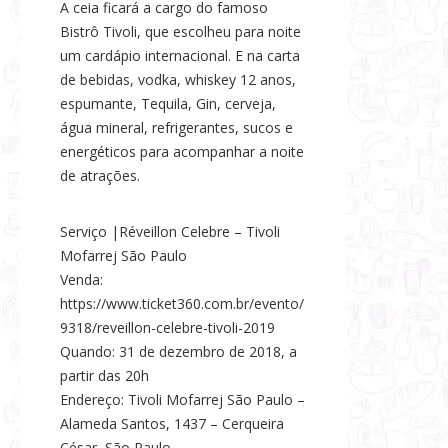
A ceia ficará a cargo do famoso
Bistrô Tivoli, que escolheu para noite
um cardápio internacional. E na carta
de bebidas, vodka, whiskey 12 anos,
espumante, Tequila, Gin, cerveja,
água mineral, refrigerantes, sucos e
energéticos para acompanhar a noite
de atrações.
Serviço |Réveillon Celebre – Tivoli
Mofarrej São Paulo
Venda:
https://www.ticket360.com.br/evento/
9318/reveillon-celebre-tivoli-2019
Quando: 31 de dezembro de 2018, a
partir das 20h
Endereço: Tivoli Mofarrej São Paulo –
Alameda Santos, 1437 – Cerqueira
César, São Paulo