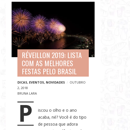
G
B
a
l
s
o
t
g
r
p
o
o
n
s
o
RÉVEILLON 2019: LISTA
t
m
COM AS MELHORES
s
i
FESTAS PELO BRASIL
a
,
DICAS
,
EVENTOS
,
NOVIDADES
OUTUBRO
2, 2018
V
BRUNA LARA
i
P
a
iscou o olho e o ano
g
acaba, né? Você é do tipo
e
de pessoa que adora
n