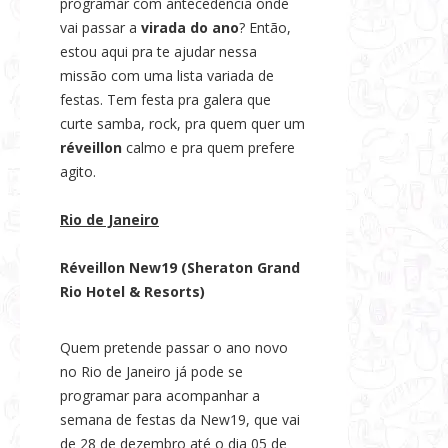
programar com antecedência onde
s
vai passar a
virada do ano
? Então,
e
estou aqui pra te ajudar nessa
N
missão com uma lista variada de
o
festas. Tem festa pra galera que
t
curte samba, rock, pra quem quer um
réveillon
calmo e pra quem prefere
í
agito.
c
i
Rio de Janeiro
a
s
Réveillon New19 (Sheraton Grand
Rio Hotel & Resorts)
Quem pretende passar o ano novo
no Rio de Janeiro já pode se
programar para acompanhar a
semana de festas da New19, que vai
de 28 de dezembro até o dia 05 de