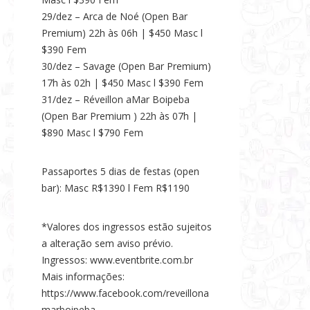
29/dez – Arca de Noé (Open Bar
Premium) 22h às 06h | $450 Masc l
$390 Fem
30/dez – Savage (Open Bar Premium)
17h às 02h | $450 Masc l $390 Fem
31/dez – Réveillon aMar Boipeba
(Open Bar Premium ) 22h às 07h |
$890 Masc l $790 Fem
Passaportes 5 dias de festas (open
bar): Masc R$1390 l Fem R$1190
*Valores dos ingressos estão sujeitos
a alteração sem aviso prévio.
Ingressos: www.eventbrite.com.br
Mais informações:
https://www.facebook.com/reveillona
marboipeba