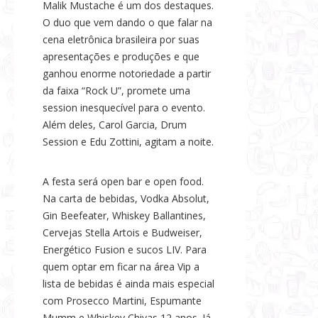
Malik Mustache é um dos destaques.
O duo que vem dando o que falar na
cena eletrônica brasileira por suas
apresentações e produções e que
ganhou enorme notoriedade a partir
da faixa “Rock U”, promete uma
session inesquecível para o evento.
Além deles, Carol Garcia, Drum
Session e Edu Zottini, agitam a noite.
A festa será open bar e open food.
Na carta de bebidas, Vodka Absolut,
Gin Beefeater, Whiskey Ballantines,
Cervejas Stella Artois e Budweiser,
Energético Fusion e sucos LIV. Para
quem optar em ficar na área Vip a
lista de bebidas é ainda mais especial
com Prosecco Martini, Espumante
Mumm e Whiskey Chivas 12 anos. Já