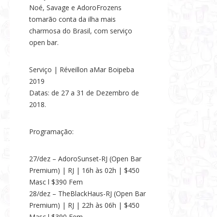
Noé, Savage e AdoroFrozens
tomarão conta da ilha mais
charmosa do Brasil, com serviço
open bar.
Serviço | Réveillon aMar Boipeba
2019
Datas: de 27 a 31 de Dezembro de
2018.
Programação:
27/dez – AdoroSunset-RJ (Open Bar
Premium) | RJ | 16h às 02h | $450
Masc l $390 Fem
28/dez – TheBlackHaus-RJ (Open Bar
Premium) | RJ | 22h às 06h | $450
Masc l $390 Fem