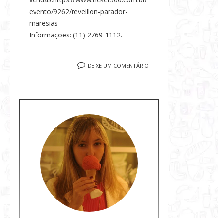
evento/9262/reveillon-parador-
maresias
Informações: (11) 2769-1112.
DEIXE UM COMENTÁRIO
S
o
b
r
e
a
a
u
t