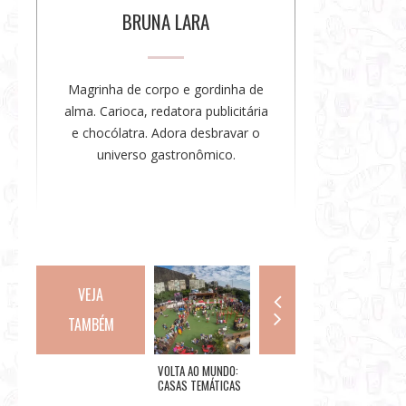
o
BRUNA LARA
r
a
Magrinha de corpo e gordinha de
alma. Carioca, redatora publicitária
e chocólatra. Adora desbravar o
universo gastronômico.
VEJA
TAMBÉM
SORVETE BRASIL
VOLTA AO MUNDO:
MAR DE ESPELHOS
RIO GA
LANÇA TRÊS NOVOS
CASAS TEMÁTICAS
INAUGURA NO RIO
O MAIO
SABORES PARA O
DURANTE A RIO 2016
GASTRO