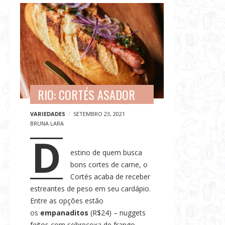
G
B
a
l
s
o
t
g
r
p
o
o
n
s
o
RIO: CORTÉS ASADOR
t
m
s
VARIEDADES
SETEMBRO 23, 2021
i
BRUNA LARA
a
D
,
estino de quem busca
V
bons cortes de carne, o
i
Cortés acaba de receber
a
estreantes de peso em seu cardápio.
g
Entre as opções estão
e
os
empanaditos
(R$24) – nuggets
n
feitos com sobrecoxa de frango