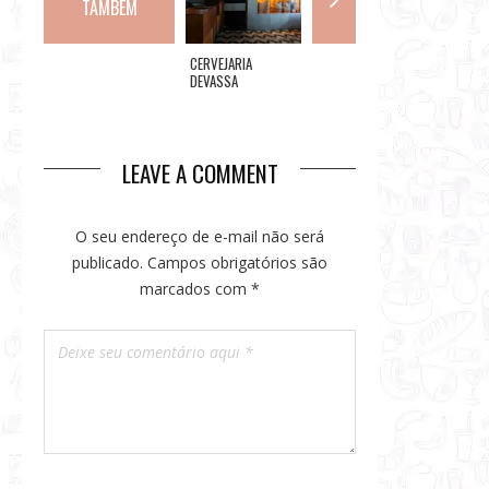
TAMBÉM
GIRO GOURMET ELA
CERVEJARIA
CORTÉS ASADOR:
ROCK IN
CHEGA À SEGUNDA
DEVASSA
RESTAURANTE
CELEBRA
EDIÇÃO EM
ESPECIALIZADO EM
MUNDIA
SETEMBRO
CARNES NOBRES
COM DO
DEDICA
GÊNERO 
LEAVE A COMMENT
QUE TR
INTERNA
GRANDE
BRASIL
O seu endereço de e-mail não será
publicado.
Campos obrigatórios são
marcados com
*