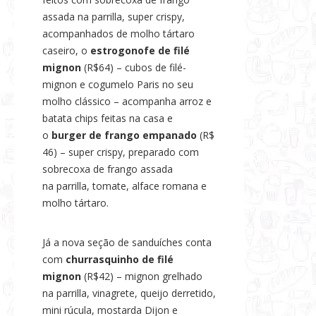
s
assada na parrilla, super crispy,
e
acompanhados de molho tártaro
N
caseiro, o
estrogonofe de filé
o
mignon
(R$64) – cubos de filé-
mignon e cogumelo Paris no seu
t
molho clássico – acompanha arroz e
í
batata chips feitas na casa e
c
o
burger de frango empanado
(R$
i
46) – super crispy, preparado com
a
sobrecoxa de frango assada
s
na parrilla, tomate, alface romana e
molho tártaro.
Já a nova seção de sanduíches conta
com
churrasquinho de filé
mignon
(R$42) – mignon grelhado
na parrilla, vinagrete, queijo derretido,
mini rúcula, mostarda Dijon e