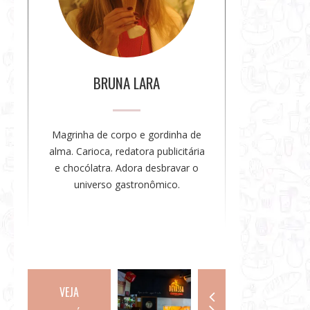
a
a
u
t
o
BRUNA LARA
r
a
Magrinha de corpo e gordinha de
alma. Carioca, redatora publicitária
e chocólatra. Adora desbravar o
universo gastronômico.
VEJA