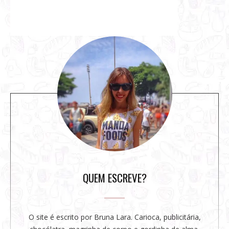
S
i
t
e
s
i
d
e
b
a
r
QUEM ESCREVE?
O site é escrito por Bruna Lara. Carioca, publicitária,