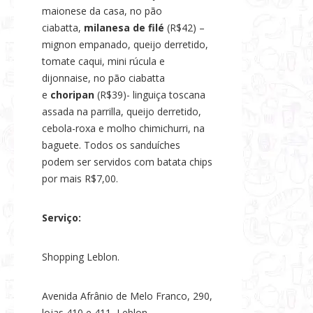
maionese da casa, no pão
ciabatta,
milanesa de filé
(R$42) –
mignon empanado, queijo derretido,
tomate caqui, mini rúcula e
dijonnaise, no pão ciabatta
e
choripan
(R$39)- linguiça toscana
assada na parrilla, queijo derretido,
cebola-roxa e molho chimichurri, na
baguete. Todos os sanduíches
podem ser servidos com batata chips
por mais R$7,00.
Serviço:
Shopping Leblon.
Avenida Afrânio de Melo Franco, 290,
lojas 410 e 411, Leblon.