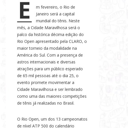
E
s
m fevereiro, o Rio de
e
Janeiro será a capital
N
mundial do tênis. Neste
o
mês, a Cidade Maravilhosa será o
palco da histórica décima edição do
t
Rio Open apresentado pela CLARO, o
í
maior torneio da modalidade na
c
América do Sul. Com a presença de
i
astros internacionais e diversas
a
atrações para um público esperado
s
de 65 mil pessoas até o dia 25, o
evento promete movimentar a
Cidade Maravilhosa e ser lembrado
como uma das maiores competições
de tênis já realizadas no Brasil.
O Rio Open, um dos 13 campeonatos
de nível ATP 500 do calendário