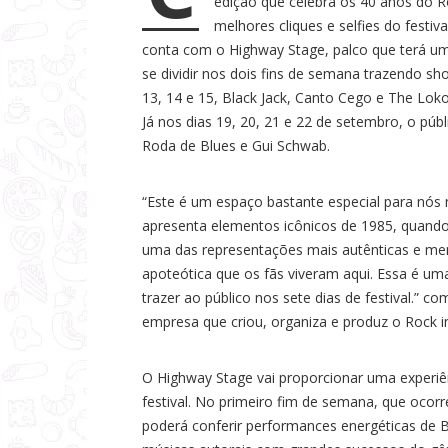
edição que celebra os 40 anos do R
a
melhores cliques e selfies do festi
s
conta com o Highway Stage, palco que terá u
se dividir nos dois fins de semana trazendo s
13, 14 e 15, Black Jack, Canto Cego e The Lok
Já nos dias 19, 20, 21 e 22 de setembro, o pú
Roda de Blues e Gui Schwab.
“Este é um espaço bastante especial para nós
apresenta elementos icônicos de 1985, quando
uma das representações mais autênticas e mem
apoteótica que os fãs viveram aqui. Essa é um
trazer ao público nos sete dias de festival.” 
empresa que criou, organiza e produz o Rock i
O Highway Stage vai proporcionar uma experiê
festival. No primeiro fim de semana, que ocorr
poderá conferir performances energéticas de B