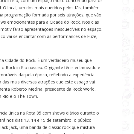
ock in Rio, com um espaço muito concorrido para os
val. O local, um dos mais queridos pelos fãs, também
ma programação formada por seis atrações, que vão
hows emocionantes para a Cidade do Rock. Nos dias
omotiv farão apresentações inesquecíveis no espaço.
blico vai se encantar com as performances de Fuze,
 na Cidade do Rock. É um verdadeiro museu que
 o Rock in Rio nasceu. O gigante tênis enlameado é
oráveis daquela época, refletindo a experiência
a das mais diversas atrações que este espaço vai
comenta Roberto Medina, presidente da Rock World,
n Rio e o The Town.
ncia única na Rota 85 com shows diários durante o
erá nos dias 13, 14 e 15 de setembro, o público
lack Jack, uma banda de classic rock que mistura