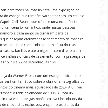
ocais para fotos na Rota 85 está uma exposição de
dora do espaço que também vai contar com um estúdio
apela Chilli Beans, que oferece uma experiência
e foi um cenário romântico, onde muitas pessoas
e namoro e casamento se tornaram parte da
es que desejam eternizar esse sentimento de maneira
brações do amor conduzidas por um sósia do Elvis
or casais, famílias e até amigos — com direito a um
s cerimônias oficiais de casamento, com a presença de
 dias 15, 19 e 22 de setembro, às 15h.
ença da Warner Bros., com um espaço dedicado ao
, que será um temático sobre a obra cinematográfica do
entos do cinema mais aguardados de 2024. A CIF vai
“limpar” o tênis enlameado de 1985. A Rota 85
eliciosa variedade gastronômica. Na Chocolatory da
ão de chocolates exclusivos, enquanto os stands da