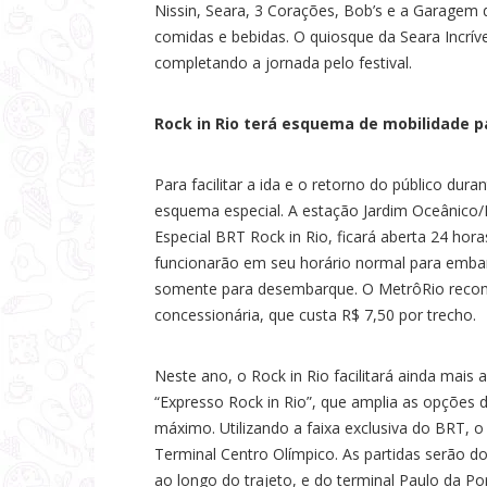
Nissin, Seara, 3 Corações, Bob’s e a Garagem 
comidas e bebidas. O quiosque da Seara Incrí
completando a jornada pelo festival.
Rock in Rio terá esquema de mobilidade p
Para facilitar a ida e o retorno do público dur
esquema especial. A estação Jardim Oceânico/B
Especial BRT Rock in Rio, ficará aberta 24 ho
funcionarão em seu horário normal para emba
somente para desembarque. O MetrôRio recom
concessionária, que custa R$ 7,50 por trecho.
Neste ano, o Rock in Rio facilitará ainda mai
“Expresso Rock in Rio”, que amplia as opções d
máximo. Utilizando a faixa exclusiva do BRT, o
Terminal Centro Olímpico. As partidas serão d
ao longo do trajeto, e do terminal Paulo da P