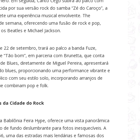
nero. Em seguida, Canto Cego subirá ao palco com
cida por sua versão rock do samba “Zé do Caroço”, a
ete uma experiência musical envolvente. The
 de semana, oferecendo uma fusão de rock e pop,
os Beatles e Michael Jackson.
e 22 de setembro, trará ao palco a banda Fuze,
 de “Tão bom”, em parceria com Brunetta, que conta
de Blues, diretamente de Miguel Pereira, apresentará
 do blues, proporcionando uma performance vibrante e
lico com seu estilo solo, incorporando arranjos de
que combinam pop e folk.
s da Cidade do Rock
da Babilônia Feira Hype, oferece uma vista panorâmica
o de fundo deslumbrante para fotos inesquecíveis. A
66, uma das estradas mais lendárias e famosas dos