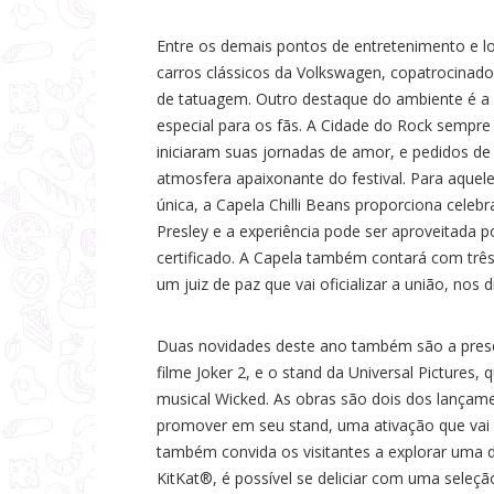
Entre os demais pontos de entretenimento e l
carros clássicos da Volkswagen, copatrocina
de tatuagem. Outro destaque do ambiente é a C
especial para os fãs. A Cidade do Rock sempr
iniciaram suas jornadas de amor, e pedidos d
atmosfera apaixonante do festival. Para aquel
única, a Capela Chilli Beans proporciona cele
Presley e a experiência pode ser aproveitada p
certificado. A Capela também contará com trê
um juiz de paz que vai oficializar a união, nos
Duas novidades deste ano também são a pres
filme Joker 2, e o stand da Universal Pictures
musical Wicked. As obras são dois dos lançam
promover em seu stand, uma ativação que vai 
também convida os visitantes a explorar uma d
KitKat®, é possível se deliciar com uma seleç