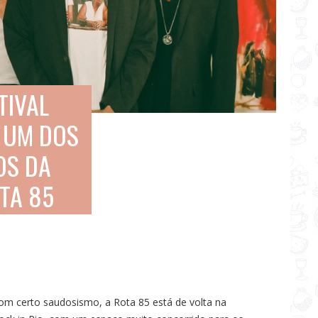
TIVAL
E UM DOS
OS DA
TA 85
 certo saudosismo, a Rota 85 está de volta na