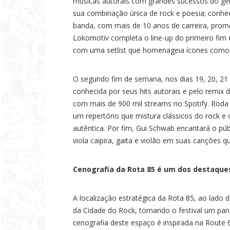
músicas autorais com grandes sucessos do gê
sua combinação única de rock e poesia; conhe
banda, com mais de 10 anos de carreira, prom
Lokomotiv completa o line-up do primeiro fim
com uma setlist que homenageia ícones como 
O segundo fim de semana, nos dias 19, 20, 21 
conhecida por seus hits autorais e pelo remix
com mais de 900 mil streams no Spotify. Roda 
um repertório que mistura clássicos do rock e
autêntica. Por fim, Gui Schwab encantará o púb
viola caipira, gaita e violão em suas canções 
Cenografia da Rota 85 é um dos destaque
A localização estratégica da Rota 85, ao lado 
da Cidade do Rock, tornando o festival um pan
cenografia deste espaço é inspirada na Route 