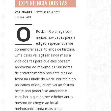
EXPERIÊNCIA DOS FÃS
s
e
VARIEDADES
SETEMBRO 4, 2024
N
BRUNA LARA
O
o
t
Rock in Rio chega com
í
muitas novidades para a
c
edição especial que vai
comemorar seus 40 anos de história.
i
Uma delas vai agilizar ainda mais a
a
vida dos fãs para que eles possam
s
aproveitar ao máximo as 500 horas
de entretenimento nos sete dias de
festa na Cidade do Rock. Por meio do
aplicativo oficial, quem vai ao festival
neste ano poderá se antecipar e
escolher o que comer e beber antes
mesmo de chegar ao local,
melhorando ainda mais a sua