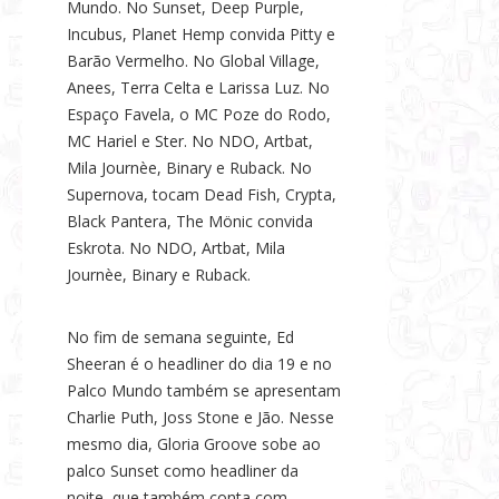
Mundo. No Sunset, Deep Purple,
Incubus, Planet Hemp convida Pitty e
Barão Vermelho. No Global Village,
Anees, Terra Celta e Larissa Luz. No
Espaço Favela, o MC Poze do Rodo,
MC Hariel e Ster. No NDO, Artbat,
Mila Journèe, Binary e Ruback. No
Supernova, tocam Dead Fish, Crypta,
Black Pantera, The Mönic convida
Eskrota. No NDO, Artbat, Mila
Journèe, Binary e Ruback.
No fim de semana seguinte, Ed
Sheeran é o headliner do dia 19 e no
Palco Mundo também se apresentam
Charlie Puth, Joss Stone e Jão. Nesse
mesmo dia, Gloria Groove sobe ao
palco Sunset como headliner da
noite, que também conta com