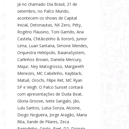
Já no chamado Dia Brasil, 21 de
setembro, no Palco Mundo,
acontecem os shows de Capital
Inicial, Detonautas, NX Zero, Pitty,
Rogério Flausino, Toni Garrido, Ana
Castela, Chitãozinho & Xororó, Junior
Lima, Luan Santana, Simone Mendes,
Orquestra Heliópolis, BaianaSystem,
Carlinhos Brown, Daniela Mercury,
Majur, Ney Matogrosso, Margareth
Menezes, MC Cabelinho, Kayblack,
Matuê, Orochi, Filipe Ret, MC Ryan
SP e Veigh. O Palco Sunset contará
com apresentações de Duda Beat,
Gloria Groove, Ivete Sangalo, Jão,
Lulu Santos, Luísa Sonza, Alcione,
Diogo Nogueira, Jorge Aragão, Maria
Rita, Xande de Pilares, Zeca
Pagodinho, Criolo, Rael, D2, Djonga,