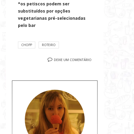
*os petiscos podem ser
substituídos por opções
vegetarianas pré-selecionadas
pelo bar
CHOPP
ROTEIRO
DEIXE UM COMENTÁRIO
S
o
b
r
e
a