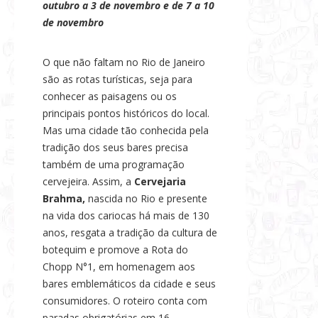
outubro a 3 de novembro e de 7 a 10
s
de novembro
e
N
O que não faltam no Rio de Janeiro
o
são as rotas turísticas, seja para
t
conhecer as paisagens ou os
í
principais pontos históricos do local.
c
Mas uma cidade tão conhecida pela
i
tradição dos seus bares precisa
a
também de uma programação
s
cervejeira. Assim, a
Cervejaria
Brahma,
nascida no Rio e presente
na vida dos cariocas há mais de 130
anos, resgata a tradição da cultura de
botequim e promove a Rota do
Chopp N°1, em homenagem aos
bares emblemáticos da cidade e seus
consumidores. O roteiro conta com
paradas obrigatórias em 16