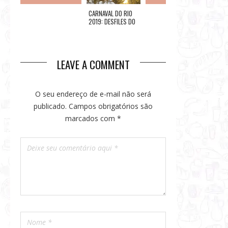
DIA DOS
CARNAVAL DO RIO
VINHOS DE
VOLTA 
NAMORADOS:
2019: DESFILES DO
PORTUGAL NO RIO
CASAS 
ROTEIRO DE
GRUPO ESPECIAL NA
DURANT
RESTAURANTES
SEGUNDA
LEAVE A COMMENT
O seu endereço de e-mail não será
publicado.
Campos obrigatórios são
marcados com
*