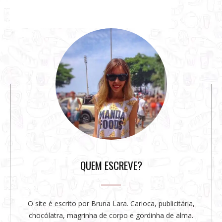
S
i
t
e
s
i
d
e
b
a
r
QUEM ESCREVE?
O site é escrito por Bruna Lara. Carioca, publicitária,
chocólatra, magrinha de corpo e gordinha de alma.