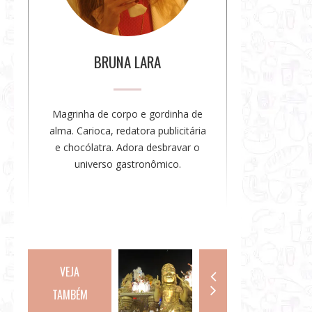
a
u
t
o
BRUNA LARA
r
a
Magrinha de corpo e gordinha de
alma. Carioca, redatora publicitária
e chocólatra. Adora desbravar o
universo gastronômico.
VEJA
TAMBÉM