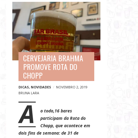
G
B
a
l
s
o
t
g
r
p
o
o
n
s
o
CERVEJARIA BRAHMA
t
m
PROMOVE ROTA DO
s
i
CHOPP
a
,
DICAS
,
NOVIDADES
NOVEMBRO 2, 2019
BRUNA LARA
V
A
i
o todo,16 bares
a
participam da Rota do
g
Chopp, que acontece em
e
dois fins de semana: de
31 de
n