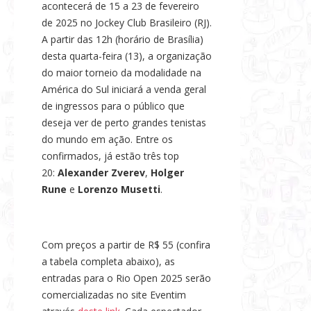
acontecerá de 15 a 23 de fevereiro
s
de 2025 no Jockey Club Brasileiro (RJ).
e
A partir das 12h (horário de Brasília)
N
desta quarta-feira (13), a organização
o
do maior torneio da modalidade na
t
América do Sul iniciará a venda geral
í
de ingressos para o público que
c
deseja ver de perto grandes tenistas
i
do mundo em ação. Entre os
confirmados, já estão três top
a
20:
Alexander Zverev
,
Holger
s
Rune
e
Lorenzo Musetti
.
Com preços a partir de R$ 55 (confira
a tabela completa abaixo), as
entradas para o Rio Open 2025 serão
comercializadas no site Eventim