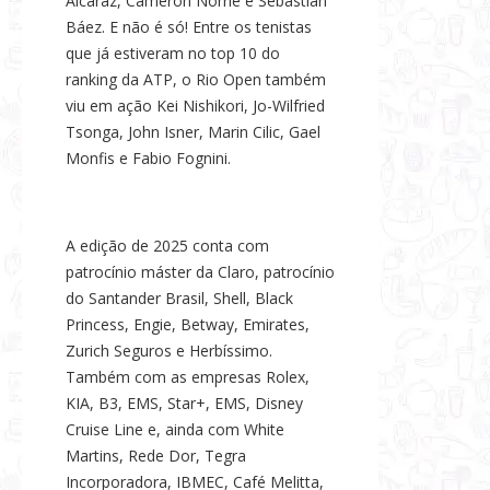
Alcaraz, Cameron Norrie e Sebastián
Báez. E não é só! Entre os tenistas
que já estiveram no top 10 do
ranking da ATP, o Rio Open também
viu em ação Kei Nishikori, Jo-Wilfried
Tsonga, John Isner, Marin Cilic, Gael
Monfis e Fabio Fognini.
A edição de 2025 conta com
patrocínio máster da Claro, patrocínio
do Santander Brasil, Shell, Black
Princess, Engie, Betway, Emirates,
Zurich Seguros e Herbíssimo.
Também com as empresas Rolex,
KIA, B3, EMS, Star+, EMS, Disney
Cruise Line e, ainda com White
Martins, Rede Dor, Tegra
Incorporadora, IBMEC, Café Melitta,