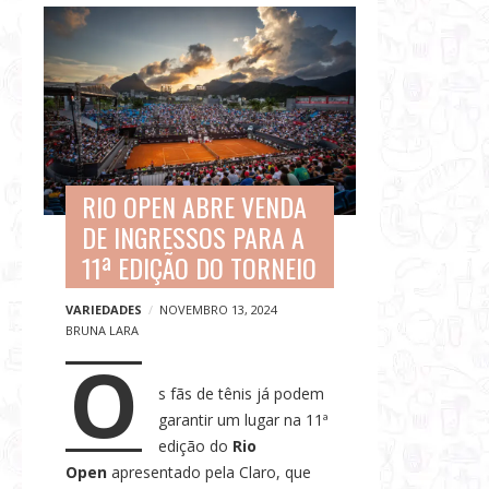
G
B
a
l
s
o
t
g
r
p
o
o
n
s
o
RIO OPEN ABRE VENDA
t
m
DE INGRESSOS PARA A
s
i
11ª EDIÇÃO DO TORNEIO
a
,
VARIEDADES
NOVEMBRO 13, 2024
BRUNA LARA
V
O
i
s fãs de tênis já podem
a
garantir um lugar na 11ª
g
edição do
Rio
e
Open
apresentado pela Claro, que
n