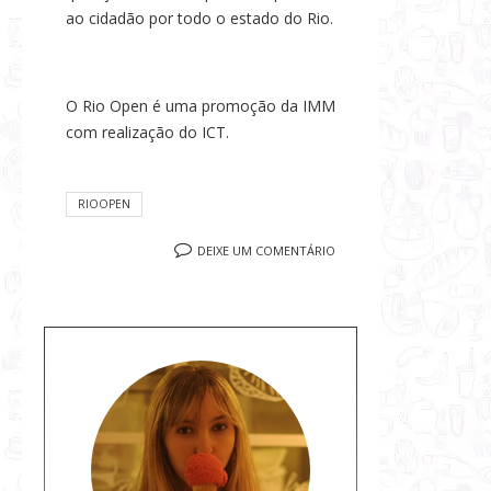
ao cidadão por todo o estado do Rio.
O Rio Open é uma promoção da IMM
com realização do ICT.
RIOOPEN
DEIXE UM COMENTÁRIO
S
o
b
r
e