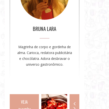
a
a
u
t
o
BRUNA LARA
r
a
Magrinha de corpo e gordinha de
alma. Carioca, redatora publicitária
e chocólatra. Adora desbravar o
universo gastronômico.
VEJA