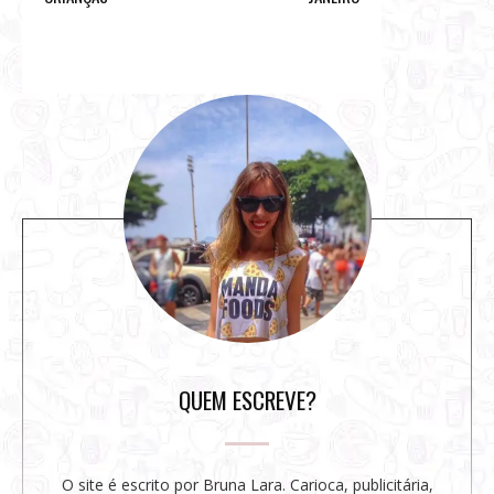
S
i
t
e
s
i
d
e
b
a
r
QUEM ESCREVE?
O site é escrito por Bruna Lara. Carioca, publicitária,