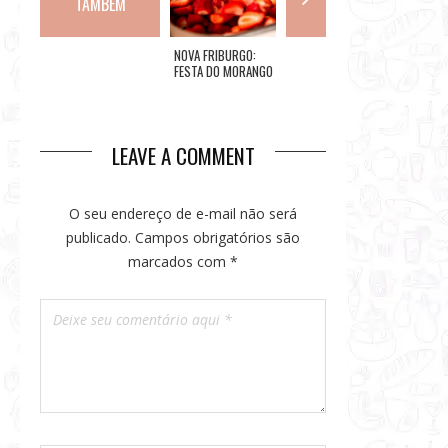
TAMBÉM
HAMBURGUERIA
NOVA FRIBURGO:
ROCK IN RIO TERÁ
AS CLA
TEMÁTICA DE
FESTA DO MORANGO
ESQUEMA DE
CHARM
FUTEBOL INAUGURA
COM CHOCOLATE
MOBILIDADE PARA
EMPÓRI
NA TAQUARA
GARANTIR MAIS
ITANHA
CONFORTO E
AGILIDADE AOS FÃS
LEAVE A COMMENT
O seu endereço de e-mail não será
publicado.
Campos obrigatórios são
marcados com
*