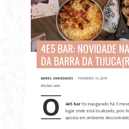
V
i
a
g
e
4E5 BAR: NOVIDADE N
n
DA BARRA DA TIJUCA(R
s
e
N
BARES
,
VARIEDADES
FEVEREIRO 13, 2019
o
BRUNA LARA
O
t
4e5 bar
foi inaugurado há 3 mese
í
lugar onde está localizado, pois f
c
aposta em ambiente descontraído,
i