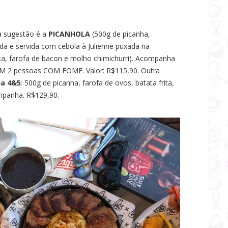
a sugestão é a
PICANHOLA
(500g de picanha,
da e servida com cebola à Julienne puxada na
ta, farofa de bacon e molho chimichurri). Acompanha
EM 2 pessoas COM FOME. Valor: R$115,90. Outra
ha 4&5
: 500g de picanha, farofa de ovos, batata frita,
ampanha. R$129,90.