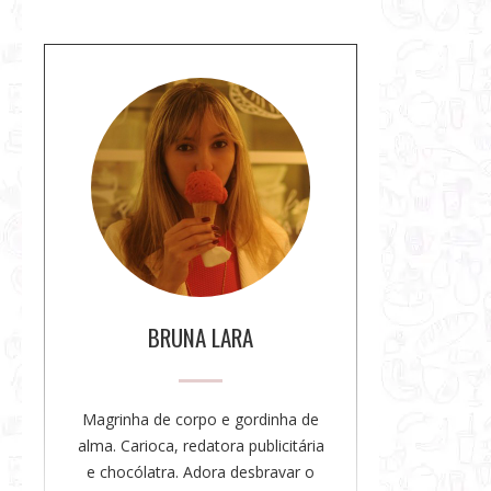
S
o
b
r
e
a
a
u
t
o
BRUNA LARA
r
a
Magrinha de corpo e gordinha de
alma. Carioca, redatora publicitária
e chocólatra. Adora desbravar o