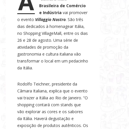
A
s
Brasileira de Comércio
e
e Indústria
vai promover
o evento
Villaggio Nostro
. São três
N
dias dedicados à homenagear Itália,
o
no Shopping VillageMall, entre os dias
t
26 e 28 de agosto. Uma série de
í
atividades de promoção da
c
gastronomia e cultura italiana vão
i
transformar o local em um pedacinho
a
da Itália.
s
Rodolfo Teichner, presidente da
Câmara Italiana, explica que o evento
vai trazer a Itália ao Rio de Janeiro. “O
shopping contará com stands que
vão explorar as cores e os sabores
da Itália. Haverá degustação e
exposição de produtos autênticos. Os