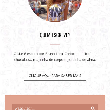
i
d
e
b
a
r
QUEM ESCREVE?
O site é escrito por Bruna Lara. Carioca, publicitária,
chocólatra, magrinha de corpo e gordinha de alma.
CLIQUE AQUI PARA SABER MAIS