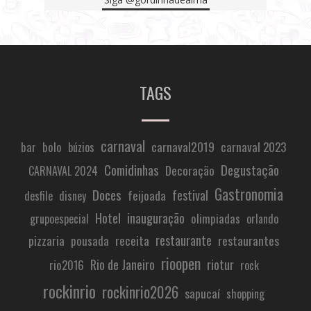
TAGS
carnaval
carnaval2019
carnaval 2023
bar
bolo
búzios
Comidinhas
Degustação
Decoração
CARNAVAL 2024
Gastronomia
Doces
festival
feijoada
desfile
disney
Hotel
inauguração
olimpiadas
grupoespecial
orlando
restaurante
pizzaria
receita
restaurantes
pousada
rioopen
Rio de Janeiro
riotur
rio2016
rock
rockinrio
rockinrio2026
sapucaí
shopping