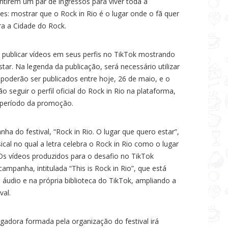
tirem um par de ingressos para viver toda a
les: mostrar que o Rock in Rio é o lugar onde o fã quer
ara a Cidade do Rock.
 e publicar vídeos em seus perfis no TikTok mostrando
tar. Na legenda da publicação, será necessário utilizar
oderão ser publicados entre hoje, 26 de maio, e o
 seguir o perfil oficial do Rock in Rio na plataforma,
o período da promoção.
 do festival, “Rock in Rio. O lugar que quero estar”,
al no qual a letra celebra o Rock in Rio como o lugar
 Os vídeos produzidos para o desafio no TikTok
ampanha, intitulada “This is Rock in Rio”, que está
de áudio e na própria biblioteca do TikTok, ampliando a
val.
gadora formada pela organização do festival irá