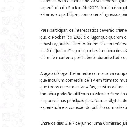
dinâmica dará a chance de 20 vencedores garan
a
experiência do Rock in Rio 2026. A ideia é simp
s
estar e, ao participar, concorrer a ingressos p
Para participar, os interessados deverão criar
que o Rock in Rio 2026 é o lugar que querem es
a hashtag #EUVOUnoRockinRio. Os conteúdos p
dia 2 de junho. Os participantes também deverão
além de manter o perfil aberto durante todo 
A ação dialoga diretamente com a nova campanha
que inclui um comercial de TV em formato music
que todos querem estar – fãs, artistas e time.
também poderão utilizar a música do filme da c
disponível nas principais plataformas digitais 
experiência e a conexão do público com o festi
Entre os dias 3 e 7 de junho, uma Comissão Jul