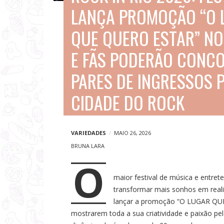
V
LANÇA PROMOÇÃO “O 
i
QUE QUERO ESTAR” NO
a
g
E FÃS PODERÃO CONC
e
PARES DE INGRESSOS 
n
CIDADE DO ROCK
s
e
N
VARIEDADES
MAIO 26, 2026
BRUNA LARA
o
O
t
maior festival de música e entre
í
transformar mais sonhos em reali
c
lançar a promoção “O LUGAR QUE
mostrarem toda a sua criatividade e paixão pel
i