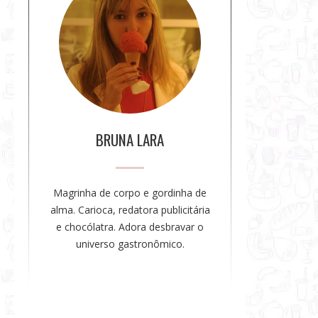
b
r
e
a
a
u
t
o
BRUNA LARA
r
a
Magrinha de corpo e gordinha de
alma. Carioca, redatora publicitária
e chocólatra. Adora desbravar o
universo gastronômico.