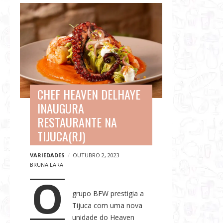
G
B
a
l
s
o
t
g
r
p
o
o
n
s
o
CHEF HEAVEN DELHAYE
t
m
INAUGURA
s
i
RESTAURANTE NA
a
TIJUCA(RJ)
,
V
VARIEDADES
OUTUBRO 2, 2023
BRUNA LARA
i
O
a
g
grupo BFW prestigia a
Tijuca com uma nova
e
unidade do Heaven
n