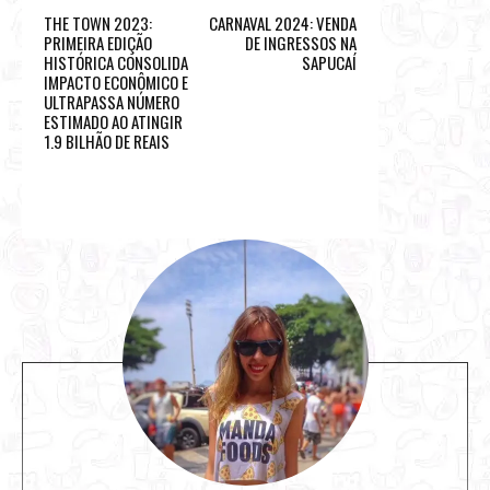
THE TOWN 2023:
CARNAVAL 2024: VENDA
PRIMEIRA EDIÇÃO
DE INGRESSOS NA
HISTÓRICA CONSOLIDA
SAPUCAÍ
IMPACTO ECONÔMICO E
ULTRAPASSA NÚMERO
ESTIMADO AO ATINGIR
1.9 BILHÃO DE REAIS
S
i
t
e
s
i
d
e
b