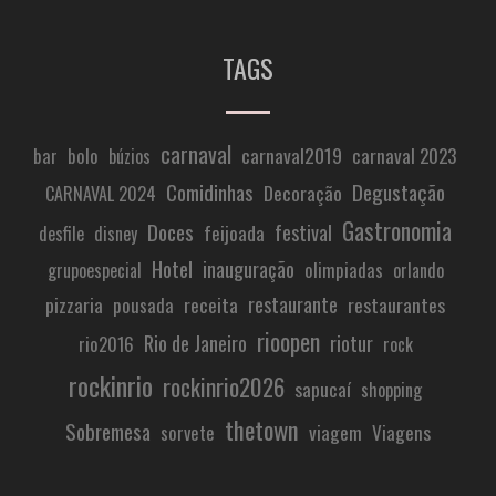
TAGS
carnaval
carnaval2019
carnaval 2023
bar
bolo
búzios
Comidinhas
Degustação
Decoração
CARNAVAL 2024
Gastronomia
Doces
festival
feijoada
desfile
disney
Hotel
inauguração
olimpiadas
grupoespecial
orlando
restaurante
pizzaria
receita
restaurantes
pousada
rioopen
Rio de Janeiro
riotur
rio2016
rock
rockinrio
rockinrio2026
sapucaí
shopping
thetown
Sobremesa
viagem
Viagens
sorvete