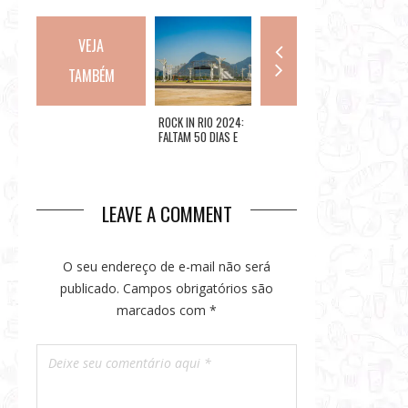
VEJA
TAMBÉM
THE TOWN DIVULGA
ROCK IN RIO 2024:
RIO: FEIRA NACIONAL
THE TO
ESQUEMA COMPLETO
FALTAM 50 DIAS E
DO PODRÃO
SEGUND
DE MOBILIDADE, COM
ORGANIZAÇÃO
COMEÇA
A CONFIRMAÇÃO DE
CONTA BASTIDORES
ORGANI
DOIS NOVOS
DO FESTIVAL
UM GUI
SERVIÇOS OFICIAIS:
LEAVE A COMMENT
TREM EXPRESSO
THE TOWN E ÔNIBUS
THE TOWN EXPRESS
O seu endereço de e-mail não será
publicado.
Campos obrigatórios são
marcados com
*