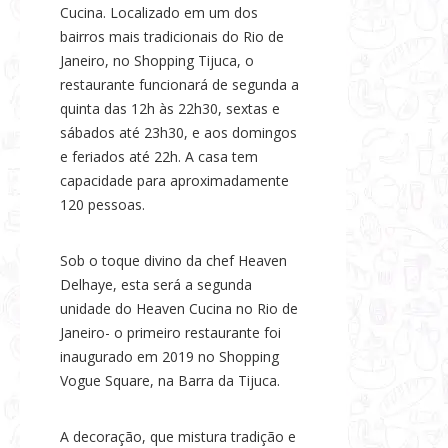
Cucina. Localizado em um dos
s
bairros mais tradicionais do Rio de
e
Janeiro, no Shopping Tijuca, o
N
restaurante funcionará de segunda a
o
quinta das 12h às 22h30, sextas e
t
sábados até 23h30, e aos domingos
í
e feriados até 22h. A casa tem
c
capacidade para aproximadamente
i
120 pessoas.
a
s
Sob o toque divino da chef Heaven
Delhaye, esta será a segunda
unidade do Heaven Cucina no Rio de
Janeiro- o primeiro restaurante foi
inaugurado em 2019 no Shopping
Vogue Square, na Barra da Tijuca.
A decoração, que mistura tradição e