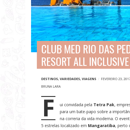
V
i
a
g
e
CLUB MED RIO DAS PE
n
RESORT ALL INCLUSIVE
s
e
N
DESTINOS
,
VARIEDADES
,
VIAGENS
FEVEREIRO 23, 201
o
BRUNA LARA
F
t
ui convidada pela
Tetra Pak
, empre
í
para um bate-papo sobre a importânc
c
na correria da vida moderna. O event
i
5 estrelas localizado em
Mangaratiba
, perto