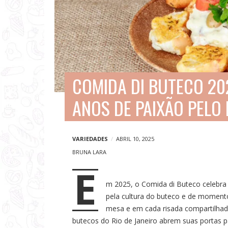
V
i
a
g
e
COMIDA DI BUTECO 20
n
ANOS DE PAIXÃO PELO
s
e
N
VARIEDADES
ABRIL 10, 2025
o
BRUNA LARA
E
t
m 2025, o Comida di Buteco celebra 
í
pela cultura do buteco e de momento
c
mesa e em cada risada compartilhad
i
butecos do Rio de Janeiro abrem suas portas 