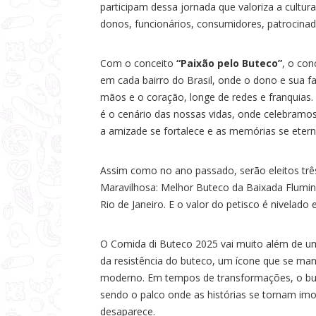
participam dessa jornada que valoriza a cultur
a
donos, funcionários, consumidores, patrocinad
s
Com o conceito
“Paixão pelo Buteco”
, o con
em cada bairro do Brasil, onde o dono e sua f
mãos e o coração, longe de redes e franquias
é o cenário das nossas vidas, onde celebramos
a amizade se fortalece e as memórias se etern
Assim como no ano passado, serão eleitos três
Maravilhosa: Melhor Buteco da Baixada Flumin
Rio de Janeiro. E o valor do petisco é nivelad
O Comida di Buteco 2025 vai muito além de um
da resistência do buteco, um ícone que se ma
moderno. Em tempos de transformações, o bute
sendo o palco onde as histórias se tornam im
desaparece.