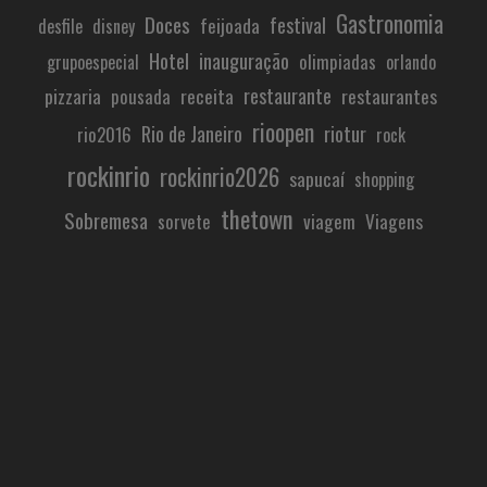
Gastronomia
Doces
festival
feijoada
desfile
disney
Hotel
inauguração
olimpiadas
grupoespecial
orlando
restaurante
pizzaria
receita
restaurantes
pousada
rioopen
Rio de Janeiro
riotur
rio2016
rock
rockinrio
rockinrio2026
sapucaí
shopping
thetown
Sobremesa
viagem
Viagens
sorvete