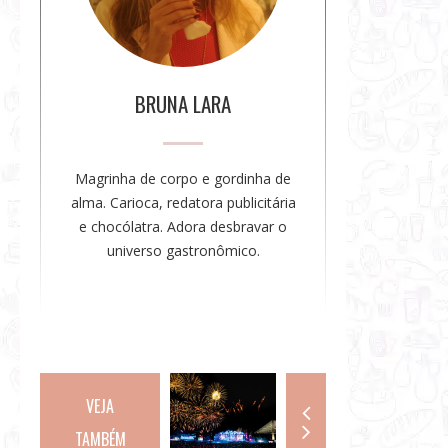
a
u
t
o
BRUNA LARA
r
a
Magrinha de corpo e gordinha de
alma. Carioca, redatora publicitária
e chocólatra. Adora desbravar o
universo gastronômico.
VEJA
TAMBÉM