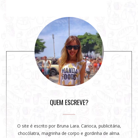
S
i
t
e
s
i
d
e
b
a
r
QUEM ESCREVE?
O site é escrito por Bruna Lara. Carioca, publicitária,
chocólatra, magrinha de corpo e gordinha de alma.