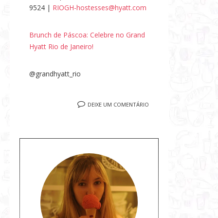
9524 |
RIOGH-hostesses@hyatt.com
Brunch de Páscoa: Celebre no Grand
Hyatt Rio de Janeiro!
@grandhyatt_rio
DEIXE UM COMENTÁRIO
S
o
b
r
e
a