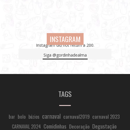
INSTAGRAM
Instagram did not return a 200.
Siga
@gordinhadealma
TAGS
carnaval
carnaval2019
carnaval 2023
bar
bolo
búzios
Comidinhas
Degustação
Decoração
CARNAVAL 2024