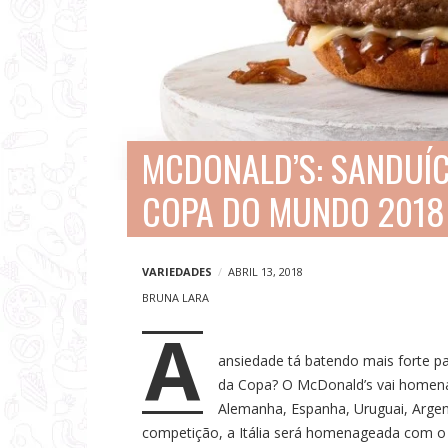
V
i
a
g
e
MCDONALD’S: SANDUÍ
n
COPA DO MUNDO 2018
s
e
N
VARIEDADES
ABRIL 13, 2018
o
BRUNA LARA
A
t
ansiedade tá batendo mais forte p
í
da Copa? O McDonald’s vai homena
c
Alemanha, Espanha, Uruguai, Argent
i
competição, a Itália será homenageada com 