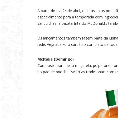
a
A partir do dia 24 de abril, os brasileiros pod
s
especialmente para a temporada com ingredien
sanduíches, a batata frita do McDonald’s tamb
Os lançamentos também fazem parte da Linha 
rede. Veja abaixo o cardápio completo de tod
McItália (Domingo)
Composto por queijo muçarela, polpetone, to
no pão de brioche. McFritas tradicionais com mo