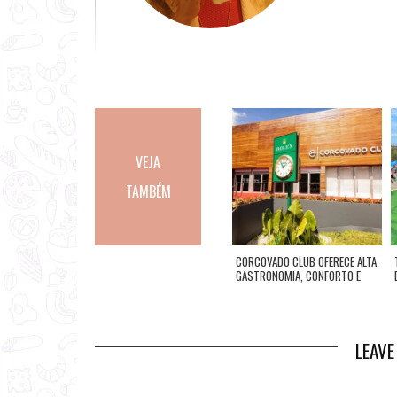
a
u
t
o
r
a
VEJA
TAMBÉM
 CAFÉ DA
BÚZIOS: RESTAURANTE PIMENTA
CORCOVADO CLUB OFERECE ALTA
SÍRIA
GASTRONOMIA, CONFORTO E
EXCLUSIVIDADE PARA
CONVIDADOS
LEAV