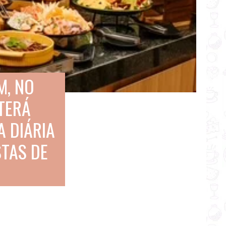
M, NO
TERÁ
A DIÁRIA
STAS DE