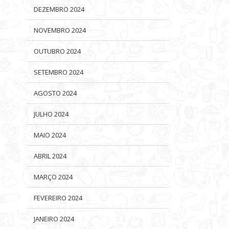
DEZEMBRO 2024
NOVEMBRO 2024
OUTUBRO 2024
SETEMBRO 2024
AGOSTO 2024
JULHO 2024
MAIO 2024
LUGARES PARA
SP OPEN UNE ESPORTE E
CORTÉS ASADOR: RESTAURANTE
ABRIL 2024
TA
FOTOGRAFIA EM PROJETO QUE
ESPECIALIZADO EM CARNES
REVELA NOVOS OLHARES SOBRE
NOBRES
O TÊNIS FEMININO
MARÇO 2024
FEVEREIRO 2024
JANEIRO 2024