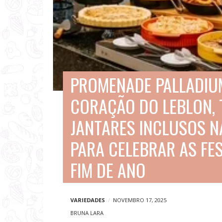
V
i
a
g
e
PROMENADE PALLADIU
n
CORAÇÃO DO LEBLON, 
s
e
JANTARES INCLUSOS N
N
PARA CELEBRAR AS FE
o
FIM DE ANO
t
í
c
VARIEDADES
NOVEMBRO 17, 2025
i
BRUNA LARA