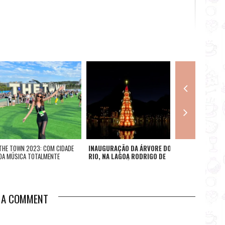
THE TOWN 2023: COM CIDADE
INAUGURAÇÃO DA ÁRVORE DO
DIA DO BACON: 6 
DA MÚSICA TOTALMENTE
RIO, NA LAGOA RODRIGO DE
COMEMORAR A DA
ILUMINADA E INGRESSOS
FREITAS, TERÁ
ESGOTADOS NESTE PRIMEIRO
CONCERTO GRATUITO DA
DIA, ESTREIA DO FESTIVAL ENTRA
ORQUESTRA PETROBRAS
PARA A HISTÓRIA
SINFÔNICA NO DIA 06 DE
E A COMMENT
DEZEMBRO