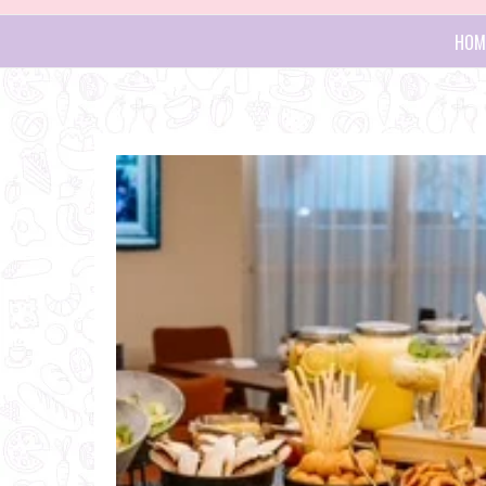
–
Primary navigation
HOM
G
a
s
B
t
l
r
o
o
g
n
p
o
o
m
s
i
t
a
s
,