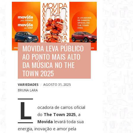
G
B
a
l
s
o
t
g
r
p
o
o
n
MOVIDA LEVA PÚBLICO
s
o
AO PONTO MAIS ALTO
t
m
DA MÚSICA NO THE
s
i
TOWN 2025
a
,
VARIEDADES
AGOSTO 31, 2025
BRUNA LARA
V
L
i
a
ocadora de carros oficial
do
The Town 2025
, a
g
Movida
levará toda sua
e
energia, inovação e amor pela
n