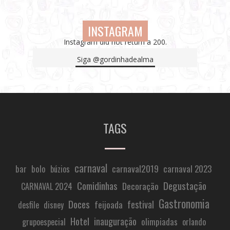
INSTAGRAM
Instagram did not return a 200.
Siga
@gordinhadealma
TAGS
carnaval
carnaval2019
carnaval 2023
bar
bolo
búzios
Comidinhas
Degustação
Decoração
CARNAVAL 2024
Gastronomia
Doces
festival
feijoada
desfile
disney
Hotel
inauguração
olimpiadas
grupoespecial
orlando