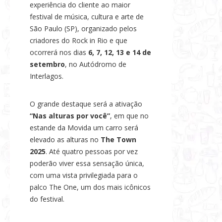
experiência do cliente ao maior
s
festival de música, cultura e arte de
e
São Paulo (SP), organizado pelos
N
criadores do Rock in Rio e que
o
ocorrerá nos dias
6, 7, 12, 13 e 14 de
t
setembro
, no Autódromo de
í
Interlagos.
c
i
O grande destaque será a ativação
a
“Nas alturas por você”
, em que no
s
estande da Movida um carro será
elevado as alturas no
The Town
2025
. Até quatro pessoas por vez
poderão viver essa sensação única,
com uma vista privilegiada para o
palco The One, um dos mais icônicos
do festival.