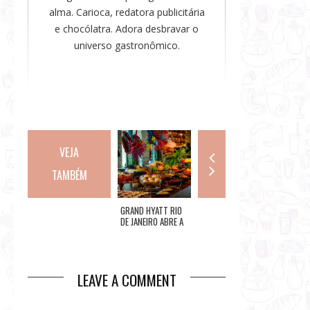
alma. Carioca, redatora publicitária
e chocólatra. Adora desbravar o
universo gastronômico.
VEJA
TAMBÉM
ANGRA DOS REIS:
GRAND HYATT RIO
CARNAVAL DO RIO
LA BOU
ANGRA FASHION
DE JANEIRO ABRE A
2020: DESFILES DO
OFEREC
HOTEL
TEMPORADA DA
GRUPO DE ACESSO
OFICIAIS
FOLIA COM FEIJOADA
NA SEXTA-FEIRA
EXCLUS
DO SALGUEIRO E
OPEN
BAILINHO DE
LEAVE A COMMENT
CARNAVAL