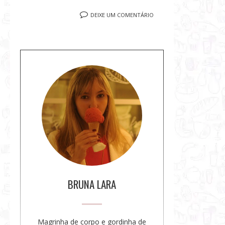
DEIXE UM COMENTÁRIO
S
o
b
r
e
a
a
u
t
o
BRUNA LARA
r
a
Magrinha de corpo e gordinha de