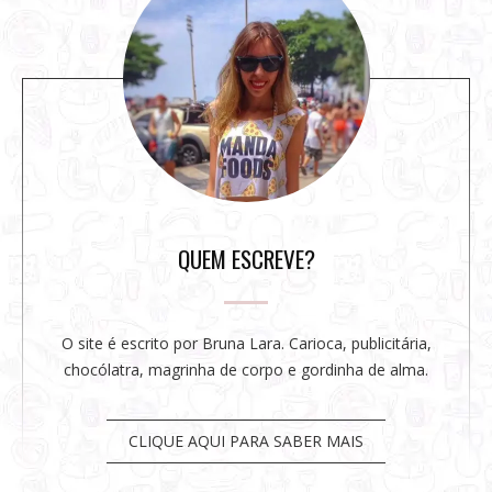
t
e
s
i
d
e
b
a
r
QUEM ESCREVE?
O site é escrito por Bruna Lara. Carioca, publicitária,
chocólatra, magrinha de corpo e gordinha de alma.
CLIQUE AQUI PARA SABER MAIS