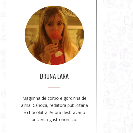
S
o
b
r
e
a
a
u
t
o
BRUNA LARA
r
a
Magrinha de corpo e gordinha de
alma. Carioca, redatora publicitária
e chocólatra. Adora desbravar o
universo gastronômico.