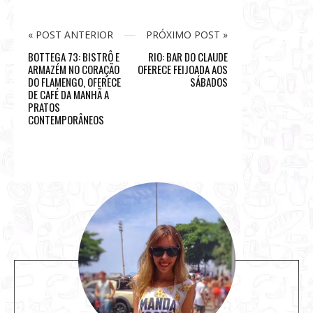
« POST ANTERIOR
PRÓXIMO POST »
BOTTEGA 73: BISTRÔ E
RIO: BAR DO CLAUDE
ARMAZÉM NO CORAÇÃO
OFERECE FEIJOADA AOS
DO FLAMENGO, OFERECE
SÁBADOS
DE CAFÉ DA MANHÃ A
PRATOS
CONTEMPORÂNEOS
S
i
t
e
s
i
d