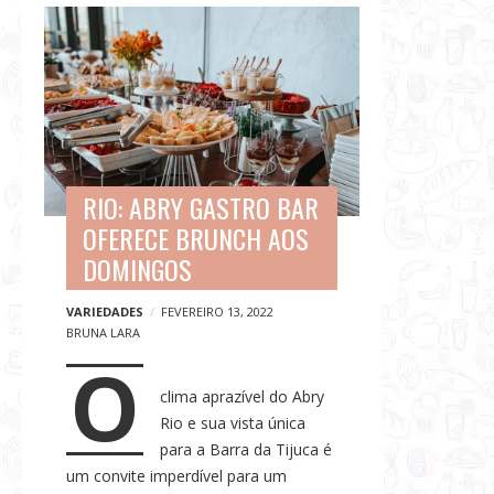
G
B
a
l
s
o
t
g
r
p
o
o
n
s
o
RIO: ABRY GASTRO BAR
t
m
OFERECE BRUNCH AOS
s
i
DOMINGOS
a
,
VARIEDADES
FEVEREIRO 13, 2022
BRUNA LARA
V
O
i
clima aprazível do Abry
a
Rio e sua vista única
g
para a Barra da Tijuca é
e
um convite imperdível para um
n