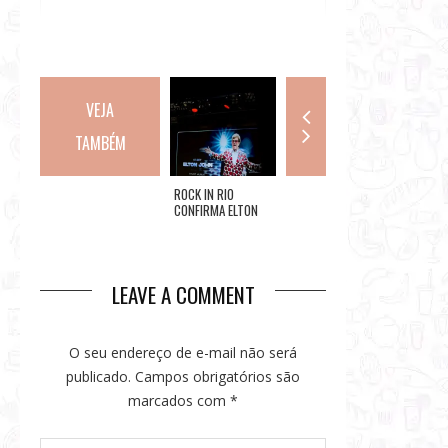
VEJA
TAMBÉM
O TRAILER:
ROCK IN RIO
RIO: EME ARTE E
CARDIN
HAMBURGUERIA
CONFIRMA ELTON
GASTRÔ
DIA DO
ARTESANAL COM
JOHN E GILBERTO GIL
PRESEN
SMASH BURGER DE
NO DIA 07/09 E
ESPECI
ATÉ 4 CARNES
ANUNCIA NOVIDADES
LEAVE A COMMENT
O seu endereço de e-mail não será
publicado.
Campos obrigatórios são
marcados com
*