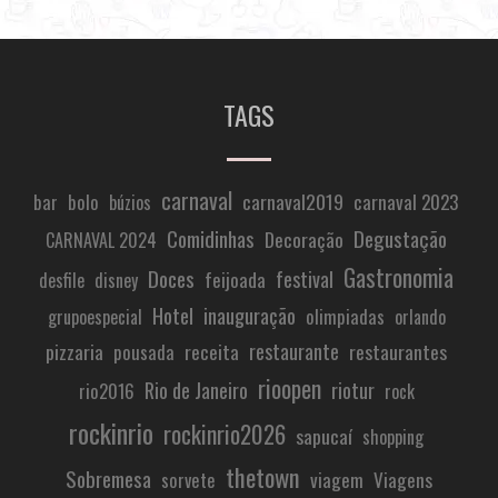
TAGS
carnaval
carnaval2019
carnaval 2023
bar
bolo
búzios
Comidinhas
Degustação
Decoração
CARNAVAL 2024
Gastronomia
Doces
festival
feijoada
desfile
disney
Hotel
inauguração
olimpiadas
grupoespecial
orlando
restaurante
pizzaria
receita
restaurantes
pousada
rioopen
Rio de Janeiro
riotur
rio2016
rock
rockinrio
rockinrio2026
sapucaí
shopping
thetown
Sobremesa
viagem
Viagens
sorvete