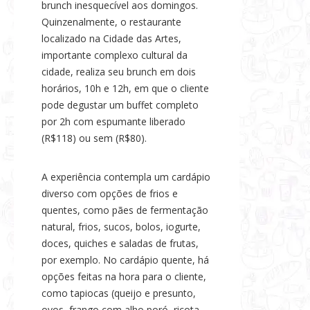
brunch inesquecível aos domingos.
s
Quinzenalmente, o restaurante
e
localizado na Cidade das Artes,
N
importante complexo cultural da
o
cidade, realiza seu brunch em dois
t
horários, 10h e 12h, em que o cliente
í
pode degustar um buffet completo
c
por 2h com espumante liberado
i
(R$118) ou sem (R$80).
a
s
A experiência contempla um cardápio
diverso com opções de frios e
quentes, como pães de fermentação
natural, frios, sucos, bolos, iogurte,
doces, quiches e saladas de frutas,
por exemplo. No cardápio quente, há
opções feitas na hora para o cliente,
como tapiocas (queijo e presunto,
ovos, frango com alho poró, ricota