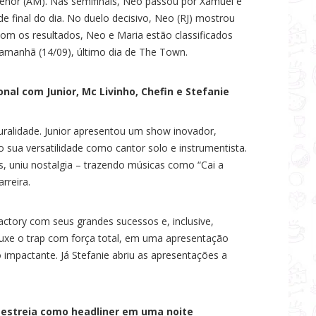
Menor (AM). Nas semifinais, Neo passou por Xamuel e
de final do dia. No duelo decisivo, Neo (RJ) mostrou
 Com os resultados, Neo e Maria estão classificados
 amanhã (14/09), último dia de The Town.
nal com Junior, Mc Livinho, Chefin e Stefanie
uralidade. Junior apresentou um show inovador,
 sua versatilidade como cantor solo e instrumentista.
, uniu nostalgia – trazendo músicas como “Cai a
arreira.
actory com seus grandes sucessos e, inclusive,
ouxe o trap com força total, em uma apresentação
 impactante. Já Stefanie abriu as apresentações a
a estreia como headliner em uma noite