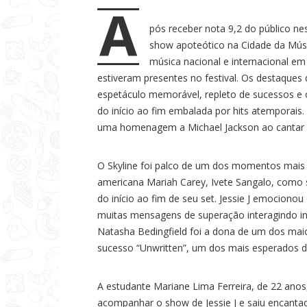
A
a
pós receber nota 9,2 do público ne
s
show apoteótico na Cidade da Mús
música nacional e internacional e
estiveram presentes no festival. Os destaque
espetáculo memorável, repleto de sucessos e o 
do início ao fim embalada por hits atemporais.
uma homenagem a Michael Jackson ao cantar 
O Skyline foi palco de um dos momentos mais 
americana Mariah Carey, Ivete Sangalo, como s
do início ao fim de seu set. Jessie J emocion
muitas mensagens de superação interagindo in
Natasha Bedingfield foi a dona de um dos mai
sucesso “Unwritten”, um dos mais esperados d
A estudante Mariane Lima Ferreira, de 22 anos
acompanhar o show de Jessie J e saiu encanta