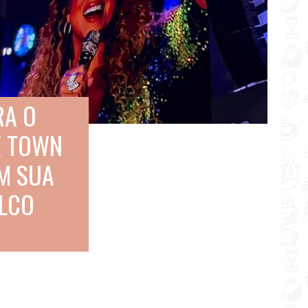
RA O
E TOWN
M SUA
ALCO