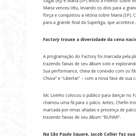
Sagat (RJ) e Maria (SP) levou a melhor sobre 
Maria venceu Vitu, levando os dois para a gran
força e conquistou a vitória sobre Maria (SP).
para a grande final da Superliga, que acontece
Factory trouxe a diversidade da cena nacio
A programação do Factory foi marcada pela pl
trazendo faixas de seu álbum solo e explorando
Sua performance, cheia de conexão com os fãs
Chuva” e “Libertar” – com a nova fase de sua c
Mc Livinho colocou o público para dançar no F
chamou uma fã para o palco. Antes, Chefin tr
marcada por rimas afiadas e presença de palco
trazendo faixas de seu álbum “BUNMI”.
Na São Paulo Square, Jacob Collier fez su